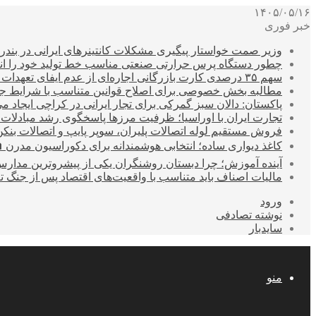
۱۴۰۵/۰۵/۱۶
خبر فوری
وزیر صمت خواستار پیگیری مشکلات کانتینرهای ایرانی در بند
چطور دستگاه پرس حرارتی صنعتی مناسب خط تولید خود را انتخ
سهم ۳۵ درصدی کارت بازرگانی اجاره‌ای از عدم ایفای تعهدات ارزی صادراتی
مطالبه بخش خصوصی برای اصلاح قوانین متناسب با شرایط ج
پاکستان: دالان سبز گمرکی برای تجار ایرانی در کراچی ایجاد م
تجارت ایران با اوراسیا؛ ظرفیت مرزها پاسخگوی رشد مبادلات
فروش مستقیم لوله اتصالات پلیران، سوپر پایپ و اتصالات بنکن
کاغذ دیواری ساده؛ انتخابی هوشمندانه برای دکوراسیون مدرن 
آینده آموزش؛ چرا دبستان روشنگران یکی از پیشروترین مدار
مالیات اصناف باید متناسب با واقعیت‌های اقتصاد پس از جنگ ت
ورود
نوشته تصادفی
سایدبار
منو