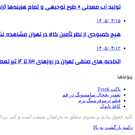
تولید آب معدنی + طرح توجیهی و تمام هزینه‌ها (را
۱۴۰۵/۰۴/۱۵
هیچ کمبودی از نظر تأمین کالا در تهران مشاهده ن
۱۴۰۵/۰۴/۱۲
اتحادیه های صنفی تهران در روزهای ۱۳ تا ۱۶ تیر تعطیل است
پیوندها
پاکت Tyvek
تعمیر یخچال سامسونگ در قم
فیلم ترموفرمینگ نرم
کاغذ تایوک
کلیه حقوق مادی و معنوی متعلق به هlراهیان صنعت است و کپی برداری با ذکر منبع مجاز است
دکمه بازگشت به بالا