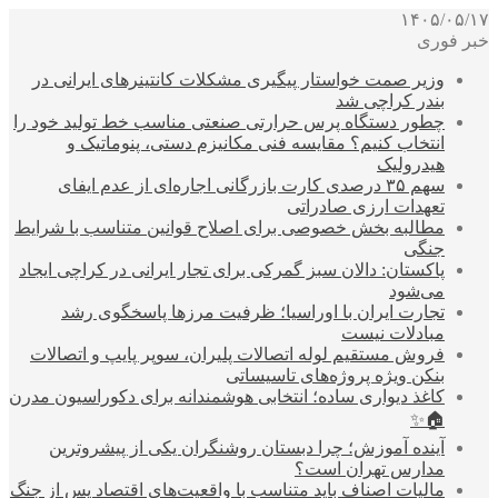
۱۴۰۵/۰۵/۱۷
خبر فوری
وزیر صمت خواستار پیگیری مشکلات کانتینرهای ایرانی در
بندر کراچی شد
چطور دستگاه پرس حرارتی صنعتی مناسب خط تولید خود را
انتخاب کنیم؟ مقایسه فنی مکانیزم دستی، پنوماتیک و
هیدرولیک
سهم ۳۵ درصدی کارت بازرگانی اجاره‌ای از عدم ایفای
تعهدات ارزی صادراتی
مطالبه بخش خصوصی برای اصلاح قوانین متناسب با شرایط
جنگی
پاکستان: دالان سبز گمرکی برای تجار ایرانی در کراچی ایجاد
می‌شود
تجارت ایران با اوراسیا؛ ظرفیت مرزها پاسخگوی رشد
مبادلات نیست
فروش مستقیم لوله اتصالات پلیران، سوپر پایپ و اتصالات
بنکن ویژه پروژه‌های تاسیساتی
کاغذ دیواری ساده؛ انتخابی هوشمندانه برای دکوراسیون مدرن
🏠✨
آینده آموزش؛ چرا دبستان روشنگران یکی از پیشروترین
مدارس تهران است؟
مالیات اصناف باید متناسب با واقعیت‌های اقتصاد پس از جنگ