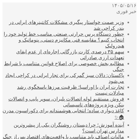
۱۴۰۵/۰۵/۱۶
خبر فوری
وزیر صمت خواستار پیگیری مشکلات کانتینرهای ایرانی در
بندر کراچی شد
چطور دستگاه پرس حرارتی صنعتی مناسب خط تولید خود را
انتخاب کنیم؟ مقایسه فنی مکانیزم دستی، پنوماتیک و
هیدرولیک
سهم ۳۵ درصدی کارت بازرگانی اجاره‌ای از عدم ایفای
تعهدات ارزی صادراتی
مطالبه بخش خصوصی برای اصلاح قوانین متناسب با شرایط
جنگی
پاکستان: دالان سبز گمرکی برای تجار ایرانی در کراچی ایجاد
می‌شود
تجارت ایران با اوراسیا؛ ظرفیت مرزها پاسخگوی رشد
مبادلات نیست
فروش مستقیم لوله اتصالات پلیران، سوپر پایپ و اتصالات
بنکن ویژه پروژه‌های تاسیساتی
کاغذ دیواری ساده؛ انتخابی هوشمندانه برای دکوراسیون مدرن
🏠✨
آینده آموزش؛ چرا دبستان روشنگران یکی از پیشروترین
مدارس تهران است؟
مالیات اصناف باید متناسب با واقعیت‌های اقتصاد پس از جنگ