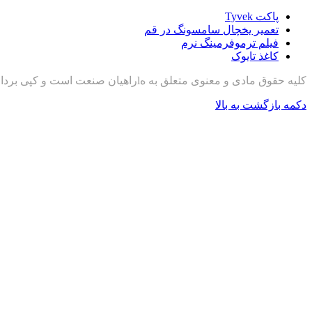
پاکت Tyvek
تعمیر یخچال سامسونگ در قم
فیلم ترموفرمینگ نرم
کاغذ تایوک
کلیه حقوق مادی و معنوی متعلق به هlراهیان صنعت است و کپی برداری با ذکر منبع مجاز است
دکمه بازگشت به بالا