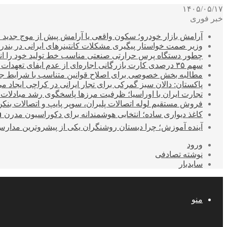
۱۴۰۵/۰۵/۱۷
خبر فوری
آرامش بازار خودرو؛ سکون واقعی یا آرامش پیش از موج جدید 
وزیر صمت خواستار پیگیری مشکلات کانتینرهای ایرانی در بند
چطور دستگاه پرس حرارتی صنعتی مناسب خط تولید خود را انتخ
سهم ۳۵ درصدی کارت بازرگانی اجاره‌ای از عدم ایفای تعهدات ارزی صادراتی
مطالبه بخش خصوصی برای اصلاح قوانین متناسب با شرایط ج
پاکستان: دالان سبز گمرکی برای تجار ایرانی در کراچی ایجاد م
تجارت ایران با اوراسیا؛ ظرفیت مرزها پاسخگوی رشد مبادلات
فروش مستقیم لوله اتصالات پلیران، سوپر پایپ و اتصالات بنکن
کاغذ دیواری ساده؛ انتخابی هوشمندانه برای دکوراسیون مدرن 
آینده آموزش؛ چرا دبستان روشنگران یکی از پیشروترین مدار
ورود
نوشته تصادفی
سایدبار
منو