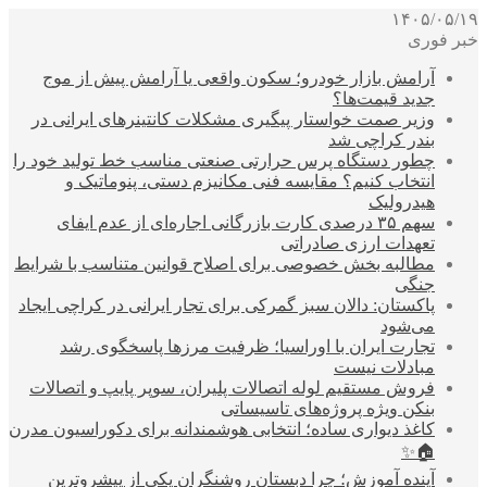
۱۴۰۵/۰۵/۱۹
خبر فوری
آرامش بازار خودرو؛ سکون واقعی یا آرامش پیش از موج
جدید قیمت‌ها؟
وزیر صمت خواستار پیگیری مشکلات کانتینرهای ایرانی در
بندر کراچی شد
چطور دستگاه پرس حرارتی صنعتی مناسب خط تولید خود را
انتخاب کنیم؟ مقایسه فنی مکانیزم دستی، پنوماتیک و
هیدرولیک
سهم ۳۵ درصدی کارت بازرگانی اجاره‌ای از عدم ایفای
تعهدات ارزی صادراتی
مطالبه بخش خصوصی برای اصلاح قوانین متناسب با شرایط
جنگی
پاکستان: دالان سبز گمرکی برای تجار ایرانی در کراچی ایجاد
می‌شود
تجارت ایران با اوراسیا؛ ظرفیت مرزها پاسخگوی رشد
مبادلات نیست
فروش مستقیم لوله اتصالات پلیران، سوپر پایپ و اتصالات
بنکن ویژه پروژه‌های تاسیساتی
کاغذ دیواری ساده؛ انتخابی هوشمندانه برای دکوراسیون مدرن
🏠✨
آینده آموزش؛ چرا دبستان روشنگران یکی از پیشروترین