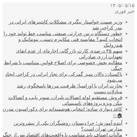
۱۴۰۵/۰۵/۱۵
خبر فوری
وزیر صمت خواستار پیگیری مشکلات کانتینرهای ایرانی در
بندر کراچی شد
چطور دستگاه پرس حرارتی صنعتی مناسب خط تولید خود را
انتخاب کنیم؟ مقایسه فنی مکانیزم دستی، پنوماتیک و
هیدرولیک
سهم ۳۵ درصدی کارت بازرگانی اجاره‌ای از عدم ایفای
تعهدات ارزی صادراتی
مطالبه بخش خصوصی برای اصلاح قوانین متناسب با شرایط
جنگی
پاکستان: دالان سبز گمرکی برای تجار ایرانی در کراچی ایجاد
می‌شود
تجارت ایران با اوراسیا؛ ظرفیت مرزها پاسخگوی رشد
مبادلات نیست
فروش مستقیم لوله اتصالات پلیران، سوپر پایپ و اتصالات
بنکن ویژه پروژه‌های تاسیساتی
کاغذ دیواری ساده؛ انتخابی هوشمندانه برای دکوراسیون مدرن
🏠✨
آینده آموزش؛ چرا دبستان روشنگران یکی از پیشروترین
مدارس تهران است؟
مالیات اصناف باید متناسب با واقعیت‌های اقتصاد پس از جنگ