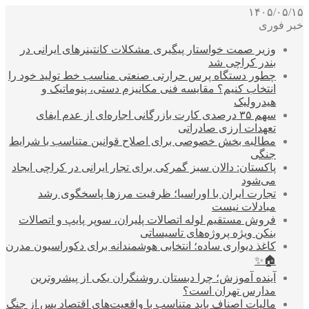
۱۴۰۵/۰۵/۱۵
خبر فوری
وزیر صمت خواستار پیگیری مشکلات کانتینرهای ایرانی در
بندر کراچی شد
چطور دستگاه پرس حرارتی صنعتی مناسب خط تولید خود را
انتخاب کنیم؟ مقایسه فنی مکانیزم دستی، پنوماتیک و
هیدرولیک
سهم ۳۵ درصدی کارت بازرگانی اجاره‌ای از عدم ایفای
تعهدات ارزی صادراتی
مطالبه بخش خصوصی برای اصلاح قوانین متناسب با شرایط
جنگی
پاکستان: دالان سبز گمرکی برای تجار ایرانی در کراچی ایجاد
می‌شود
تجارت ایران با اوراسیا؛ ظرفیت مرزها پاسخگوی رشد
مبادلات نیست
فروش مستقیم لوله اتصالات پلیران، سوپر پایپ و اتصالات
بنکن ویژه پروژه‌های تاسیساتی
کاغذ دیواری ساده؛ انتخابی هوشمندانه برای دکوراسیون مدرن
🏠✨
آینده آموزش؛ چرا دبستان روشنگران یکی از پیشروترین
مدارس تهران است؟
مالیات اصناف باید متناسب با واقعیت‌های اقتصاد پس از جنگ