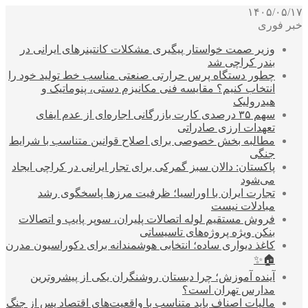
۱۴۰۵/۰۵/۱۷
خبر فوری
وزیر صمت خواستار پیگیری مشکلات کانتینرهای ایرانی در
بندر کراچی شد
چطور دستگاه پرس حرارتی صنعتی مناسب خط تولید خود را
انتخاب کنیم؟ مقایسه فنی مکانیزم دستی، پنوماتیک و
هیدرولیک
سهم ۳۵ درصدی کارت بازرگانی اجاره‌ای از عدم ایفای
تعهدات ارزی صادراتی
مطالبه بخش خصوصی برای اصلاح قوانین متناسب با شرایط
جنگی
پاکستان: دالان سبز گمرکی برای تجار ایرانی در کراچی ایجاد
می‌شود
تجارت ایران با اوراسیا؛ ظرفیت مرزها پاسخگوی رشد
مبادلات نیست
فروش مستقیم لوله اتصالات پلیران، سوپر پایپ و اتصالات
بنکن ویژه پروژه‌های تاسیساتی
کاغذ دیواری ساده؛ انتخابی هوشمندانه برای دکوراسیون مدرن
🏠✨
آینده آموزش؛ چرا دبستان روشنگران یکی از پیشروترین
مدارس تهران است؟
مالیات اصناف باید متناسب با واقعیت‌های اقتصاد پس از جنگ