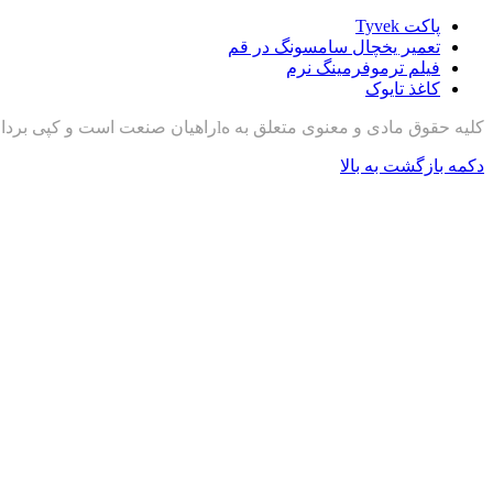
پاکت Tyvek
تعمیر یخچال سامسونگ در قم
فیلم ترموفرمینگ نرم
کاغذ تایوک
کلیه حقوق مادی و معنوی متعلق به هlراهیان صنعت است و کپی برداری با ذکر منبع مجاز است
دکمه بازگشت به بالا