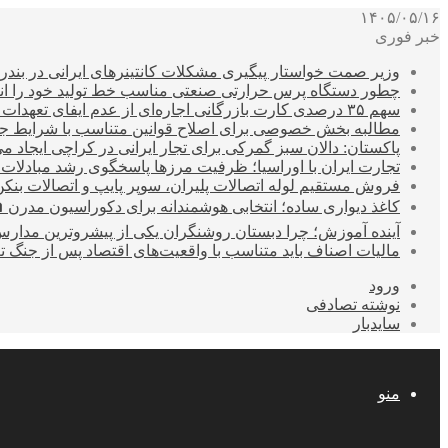
۱۴۰۵/۰۵/۱۶
خبر فوری
وزیر صمت خواستار پیگیری مشکلات کانتینرهای ایرانی در بند
چطور دستگاه پرس حرارتی صنعتی مناسب خط تولید خود را انتخ
سهم ۳۵ درصدی کارت بازرگانی اجاره‌ای از عدم ایفای تعهدات ارزی صادراتی
مطالبه بخش خصوصی برای اصلاح قوانین متناسب با شرایط ج
پاکستان: دالان سبز گمرکی برای تجار ایرانی در کراچی ایجاد م
تجارت ایران با اوراسیا؛ ظرفیت مرزها پاسخگوی رشد مبادلات
فروش مستقیم لوله اتصالات پلیران، سوپر پایپ و اتصالات بنکن
کاغذ دیواری ساده؛ انتخابی هوشمندانه برای دکوراسیون مدرن 
آینده آموزش؛ چرا دبستان روشنگران یکی از پیشروترین مدار
مالیات اصناف باید متناسب با واقعیت‌های اقتصاد پس از جنگ ت
ورود
نوشته تصادفی
سایدبار
منو