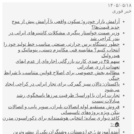
۱۴۰۵/۰۵/۱۸
خبر فوری
آرامش بازار خودرو؛ سکون واقعی یا آرامش پیش از موج
جدید قیمت‌ها؟
وزیر صمت خواستار پیگیری مشکلات کانتینرهای ایرانی در
بندر کراچی شد
چطور دستگاه پرس حرارتی صنعتی مناسب خط تولید خود را
انتخاب کنیم؟ مقایسه فنی مکانیزم دستی، پنوماتیک و
هیدرولیک
سهم ۳۵ درصدی کارت بازرگانی اجاره‌ای از عدم ایفای
تعهدات ارزی صادراتی
مطالبه بخش خصوصی برای اصلاح قوانین متناسب با شرایط
جنگی
پاکستان: دالان سبز گمرکی برای تجار ایرانی در کراچی ایجاد
می‌شود
تجارت ایران با اوراسیا؛ ظرفیت مرزها پاسخگوی رشد
مبادلات نیست
فروش مستقیم لوله اتصالات پلیران، سوپر پایپ و اتصالات
بنکن ویژه پروژه‌های تاسیساتی
کاغذ دیواری ساده؛ انتخابی هوشمندانه برای دکوراسیون مدرن
🏠✨
آینده آموزش؛ چرا دبستان روشنگران یکی از پیشروترین