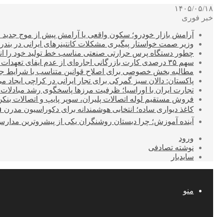
۱۴۰۵/۰۵/۱۸
خبر فوری
آرامش بازار خودرو؛ سکون واقعی یا آرامش پیش از موج جدید 
وزیر صمت خواستار پیگیری مشکلات کانتینرهای ایرانی در بند
چطور دستگاه پرس حرارتی صنعتی مناسب خط تولید خود را انتخ
سهم ۳۵ درصدی کارت بازرگانی اجاره‌ای از عدم ایفای تعهدات ارزی صادراتی
مطالبه بخش خصوصی برای اصلاح قوانین متناسب با شرایط ج
پاکستان: دالان سبز گمرکی برای تجار ایرانی در کراچی ایجاد م
تجارت ایران با اوراسیا؛ ظرفیت مرزها پاسخگوی رشد مبادلات
فروش مستقیم لوله اتصالات پلیران، سوپر پایپ و اتصالات بنکن
کاغذ دیواری ساده؛ انتخابی هوشمندانه برای دکوراسیون مدرن 
آینده آموزش؛ چرا دبستان روشنگران یکی از پیشروترین مدار
ورود
نوشته تصادفی
سایدبار
منو