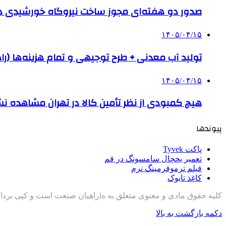
صدور دو هفته‌ای مجوز ساخت نیروگاه خورشیدی 
۱۴۰۵/۰۴/۱۵
تولید آب معدنی + طرح توجیهی و تمام هزینه‌ها (را
۱۴۰۵/۰۴/۱۵
هیچ کمبودی از نظر تأمین کالا در تهران مشاهده ن
پیوندها
پاکت Tyvek
تعمیر یخچال سامسونگ در قم
فیلم ترموفرمینگ نرم
کاغذ تایوک
کلیه حقوق مادی و معنوی متعلق به هlراهیان صنعت است و کپی برداری با ذکر منبع مجاز است
دکمه بازگشت به بالا