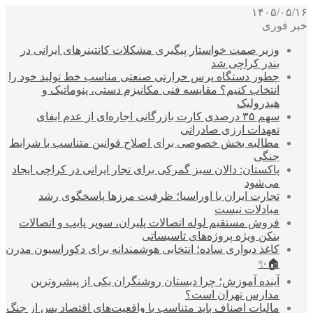
۱۴۰۵/۰۵/۱۶
خبر فوری
وزیر صمت خواستار پیگیری مشکلات کانتینرهای ایرانی در
بندر کراچی شد
چطور دستگاه پرس حرارتی صنعتی مناسب خط تولید خود را
انتخاب کنیم؟ مقایسه فنی مکانیزم دستی، پنوماتیک و
هیدرولیک
سهم ۳۵ درصدی کارت بازرگانی اجاره‌ای از عدم ایفای
تعهدات ارزی صادراتی
مطالبه بخش خصوصی برای اصلاح قوانین متناسب با شرایط
جنگی
پاکستان: دالان سبز گمرکی برای تجار ایرانی در کراچی ایجاد
می‌شود
تجارت ایران با اوراسیا؛ ظرفیت مرزها پاسخگوی رشد
مبادلات نیست
فروش مستقیم لوله اتصالات پلیران، سوپر پایپ و اتصالات
بنکن ویژه پروژه‌های تاسیساتی
کاغذ دیواری ساده؛ انتخابی هوشمندانه برای دکوراسیون مدرن
🏠✨
آینده آموزش؛ چرا دبستان روشنگران یکی از پیشروترین
مدارس تهران است؟
مالیات اصناف باید متناسب با واقعیت‌های اقتصاد پس از جنگ