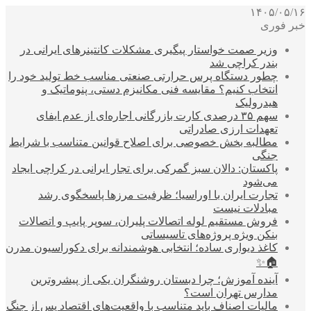
۱۴۰۵/۰۵/۱۶
خبر فوری
وزیر صمت خواستار پیگیری مشکلات کانتینرهای ایرانی در
بندر کراچی شد
چطور دستگاه پرس حرارتی صنعتی مناسب خط تولید خود را
انتخاب کنیم؟ مقایسه فنی مکانیزم دستی، پنوماتیک و
هیدرولیک
سهم ۳۵ درصدی کارت بازرگانی اجاره‌ای از عدم ایفای
تعهدات ارزی صادراتی
مطالبه بخش خصوصی برای اصلاح قوانین متناسب با شرایط
جنگی
پاکستان: دالان سبز گمرکی برای تجار ایرانی در کراچی ایجاد
می‌شود
تجارت ایران با اوراسیا؛ ظرفیت مرزها پاسخگوی رشد
مبادلات نیست
فروش مستقیم لوله اتصالات پلیران، سوپر پایپ و اتصالات
بنکن ویژه پروژه‌های تاسیساتی
کاغذ دیواری ساده؛ انتخابی هوشمندانه برای دکوراسیون مدرن
🏠✨
آینده آموزش؛ چرا دبستان روشنگران یکی از پیشروترین
مدارس تهران است؟
مالیات اصناف باید متناسب با واقعیت‌های اقتصاد پس از جنگ