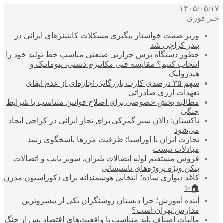
۱۴۰۵/۰۵/۱۷
خبر فوری
وزیر صمت خواستار پیگیری مشکلات کانتینرهای ایرانی در
بندر کراچی شد
چطور دستگاه پرس حرارتی صنعتی مناسب خط تولید خود را
انتخاب کنیم؟ مقایسه فنی مکانیزم دستی، پنوماتیک و
هیدرولیک
سهم ۳۵ درصدی کارت بازرگانی اجاره‌ای از عدم ایفای
تعهدات ارزی صادراتی
مطالبه بخش خصوصی برای اصلاح قوانین متناسب با شرایط
جنگی
پاکستان: دالان سبز گمرکی برای تجار ایرانی در کراچی ایجاد
می‌شود
تجارت ایران با اوراسیا؛ ظرفیت مرزها پاسخگوی رشد
مبادلات نیست
فروش مستقیم لوله اتصالات پلیران، سوپر پایپ و اتصالات
بنکن ویژه پروژه‌های تاسیساتی
کاغذ دیواری ساده؛ انتخابی هوشمندانه برای دکوراسیون مدرن
🏠✨
آینده آموزش؛ چرا دبستان روشنگران یکی از پیشروترین
مدارس تهران است؟
مالیات اصناف باید متناسب با واقعیت‌های اقتصاد پس از جنگ