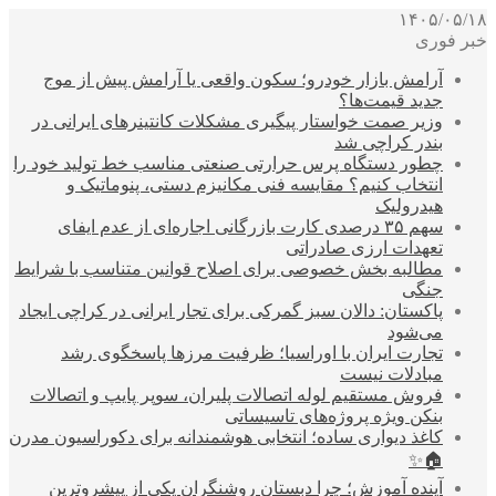
۱۴۰۵/۰۵/۱۸
خبر فوری
آرامش بازار خودرو؛ سکون واقعی یا آرامش پیش از موج
جدید قیمت‌ها؟
وزیر صمت خواستار پیگیری مشکلات کانتینرهای ایرانی در
بندر کراچی شد
چطور دستگاه پرس حرارتی صنعتی مناسب خط تولید خود را
انتخاب کنیم؟ مقایسه فنی مکانیزم دستی، پنوماتیک و
هیدرولیک
سهم ۳۵ درصدی کارت بازرگانی اجاره‌ای از عدم ایفای
تعهدات ارزی صادراتی
مطالبه بخش خصوصی برای اصلاح قوانین متناسب با شرایط
جنگی
پاکستان: دالان سبز گمرکی برای تجار ایرانی در کراچی ایجاد
می‌شود
تجارت ایران با اوراسیا؛ ظرفیت مرزها پاسخگوی رشد
مبادلات نیست
فروش مستقیم لوله اتصالات پلیران، سوپر پایپ و اتصالات
بنکن ویژه پروژه‌های تاسیساتی
کاغذ دیواری ساده؛ انتخابی هوشمندانه برای دکوراسیون مدرن
🏠✨
آینده آموزش؛ چرا دبستان روشنگران یکی از پیشروترین