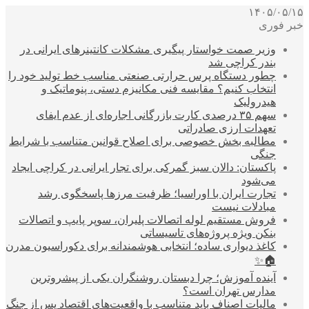
۱۴۰۵/۰۵/۱۵
خبر فوری
وزیر صمت خواستار پیگیری مشکلات کانتینرهای ایرانی در
بندر کراچی شد
چطور دستگاه پرس حرارتی صنعتی مناسب خط تولید خود را
انتخاب کنیم؟ مقایسه فنی مکانیزم دستی، پنوماتیک و
هیدرولیک
سهم ۳۵ درصدی کارت بازرگانی اجاره‌ای از عدم ایفای
تعهدات ارزی صادراتی
مطالبه بخش خصوصی برای اصلاح قوانین متناسب با شرایط
جنگی
پاکستان: دالان سبز گمرکی برای تجار ایرانی در کراچی ایجاد
می‌شود
تجارت ایران با اوراسیا؛ ظرفیت مرزها پاسخگوی رشد
مبادلات نیست
فروش مستقیم لوله اتصالات پلیران، سوپر پایپ و اتصالات
بنکن ویژه پروژه‌های تاسیساتی
کاغذ دیواری ساده؛ انتخابی هوشمندانه برای دکوراسیون مدرن
🏠✨
آینده آموزش؛ چرا دبستان روشنگران یکی از پیشروترین
مدارس تهران است؟
مالیات اصناف باید متناسب با واقعیت‌های اقتصاد پس از جنگ