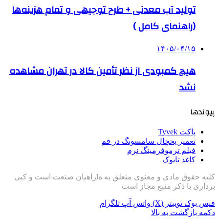
تولید آب معدنی + طرح توجیهی و تمام هزینه‌ها
(راهنمای کامل )
۱۴۰۵/۰۴/۱۵
هیچ کمبودی از نظر تأمین کالا در تهران مشاهده
نشد
پیوندها
پاکت Tyvek
تعمیر یخچال سامسونگ در قم
فیلم ترموفرمینگ نرم
کاغذ تایوک
کلیه حقوق مادی و معنوی متعلق به هlراهیان صنعت است و کپی
برداری با ذکر منبع مجاز است
فیس بوک
توییتر (X)
واتس آپ
تلگرام
دکمه بازگشت به بالا