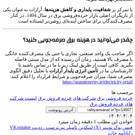
با تمرکز بر
شفافیت، پایداری و کاهش هزینه‌ها
، آرارات به‌عنوان یکی
از بازیگران اصلی بازار خرده‌فروشی برق در سال 1404، در کنار
مصرف‌کنندگان برای ساختن آینده‌ای روشن‌تر ایستاده است.
چقدر می‌توانید در هزینه برق صرفه‌جویی کنید؟
اگر صاحب یک واحد صنعتی، تجاری یا حتی یک مصرف‌کننده خانگی
با مصرف بالا هستید، زمان آن رسیده که از مدل سنتی فاصله
بگیرید. کافی است از طریق لینک زیر با ما در تماس باشید تا
کارشناسان ما در
تأمین انرژی پایدار آرارات
با تحلیل دقیق الگوی
مصرف شما، میزان صرفه‌جویی و شرایط قرارداد را اعلام کنند:
https://araratenergy.ir/electricity-retail
برچسب ها
خرده فروشی برق
شرکت های خرده فروش برق
لیست شرکت
های خرده فروش برق
آدرس رونوشت
۱۴۰۴/۰۴/۰۴
خواندن این مطلب 1 دقیقه زمان میبرد
فیس بوک
توییتر (X)
لینکدین
‫تامبلر
‫پین‌ترست
‫رددیت
‫VKontakte
رایانامه
چاپ