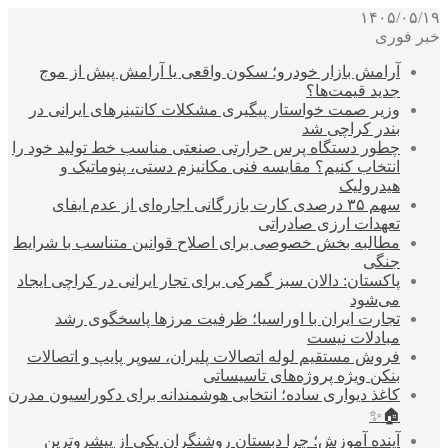
۱۴۰۵/۰۵/۱۹
خبر فوری
آرامش بازار خودرو؛ سکون واقعی یا آرامش پیش از موج
جدید قیمت‌ها؟
وزیر صمت خواستار پیگیری مشکلات کانتینرهای ایرانی در
بندر کراچی شد
چطور دستگاه پرس حرارتی صنعتی مناسب خط تولید خود را
انتخاب کنیم؟ مقایسه فنی مکانیزم دستی، پنوماتیک و
هیدرولیک
سهم ۳۵ درصدی کارت بازرگانی اجاره‌ای از عدم ایفای
تعهدات ارزی صادراتی
مطالبه بخش خصوصی برای اصلاح قوانین متناسب با شرایط
جنگی
پاکستان: دالان سبز گمرکی برای تجار ایرانی در کراچی ایجاد
می‌شود
تجارت ایران با اوراسیا؛ ظرفیت مرزها پاسخگوی رشد
مبادلات نیست
فروش مستقیم لوله اتصالات پلیران، سوپر پایپ و اتصالات
بنکن ویژه پروژه‌های تاسیساتی
کاغذ دیواری ساده؛ انتخابی هوشمندانه برای دکوراسیون مدرن
🏠✨
آینده آموزش؛ چرا دبستان روشنگران یکی از پیشروترین