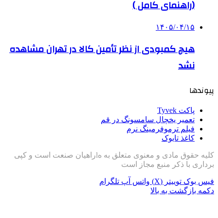
(راهنمای کامل )
۱۴۰۵/۰۴/۱۵
هیچ کمبودی از نظر تأمین کالا در تهران مشاهده
نشد
پیوندها
پاکت Tyvek
تعمیر یخچال سامسونگ در قم
فیلم ترموفرمینگ نرم
کاغذ تایوک
کلیه حقوق مادی و معنوی متعلق به هlراهیان صنعت است و کپی
برداری با ذکر منبع مجاز است
فیس بوک
توییتر (X)
واتس آپ
تلگرام
دکمه بازگشت به بالا