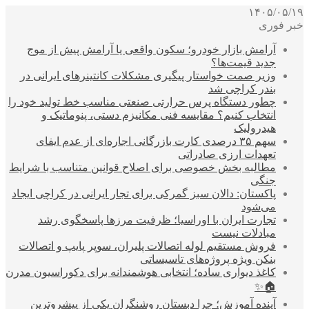
۱۴۰۵/۰۵/۱۹
خبر فوری
آرامش بازار خودرو؛ سکون واقعی یا آرامش پیش از موج
جدید قیمت‌ها؟
وزیر صمت خواستار پیگیری مشکلات کانتینرهای ایرانی در
بندر کراچی شد
چطور دستگاه پرس حرارتی صنعتی مناسب خط تولید خود را
انتخاب کنیم؟ مقایسه فنی مکانیزم دستی، پنوماتیک و
هیدرولیک
سهم ۳۵ درصدی کارت بازرگانی اجاره‌ای از عدم ایفای
تعهدات ارزی صادراتی
مطالبه بخش خصوصی برای اصلاح قوانین متناسب با شرایط
جنگی
پاکستان: دالان سبز گمرکی برای تجار ایرانی در کراچی ایجاد
می‌شود
تجارت ایران با اوراسیا؛ ظرفیت مرزها پاسخگوی رشد
مبادلات نیست
فروش مستقیم لوله اتصالات پلیران، سوپر پایپ و اتصالات
بنکن ویژه پروژه‌های تاسیساتی
کاغذ دیواری ساده؛ انتخابی هوشمندانه برای دکوراسیون مدرن
🏠✨
آینده آموزش؛ چرا دبستان روشنگران یکی از پیشروترین