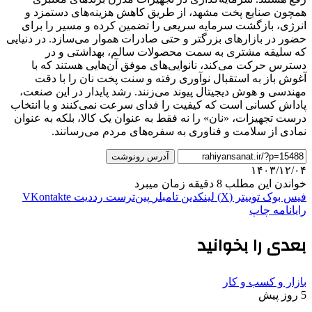
همچون صنایع پخت مشهد، از طریق کاهش هزینه‌های دستمزد و
انرژی، بازگشت سرمایه سریعی را تضمین کرده و مسیر را برای
حضور در بازارهای بزرگتر و حتی صادرات هموار می‌سازد. در دنیایی
که سلیقه مشتری به سمت محصولات سالم، بهداشتی و در
دسترس حرکت می‌کند، نانوایی‌های موفق آن‌هایی هستند که با
آغوش باز به استقبال نوآوری رفته و سنت پخت نان را با دقت
مهندسی و هوش دیجیتال پیوند می‌زنند. رشد پایدار در این صنعت،
پاداش کسانی است که کیفیت را فدای سرعت نمی‌کنند و با انتخاب
درست تجهیزات، «نان» را نه فقط به عنوان یک کالا، بلکه به عنوان
نمادی از سلامت و فناوری به سفره‌های مردم می‌رسانند.
آدرس رونوشت
۱۴۰۳/۱۲/۰۴
خواندن این مطلب 8 دقیقه زمان میبرد
فیس بوک
توییتر (X)
لینکدین
‫تامبلر
‫پین‌ترست
‫رددیت
‫VKontakte
رایانامه
چاپ
بعدی را بخوانید
بازار و کسب و کار
5 روز پیش