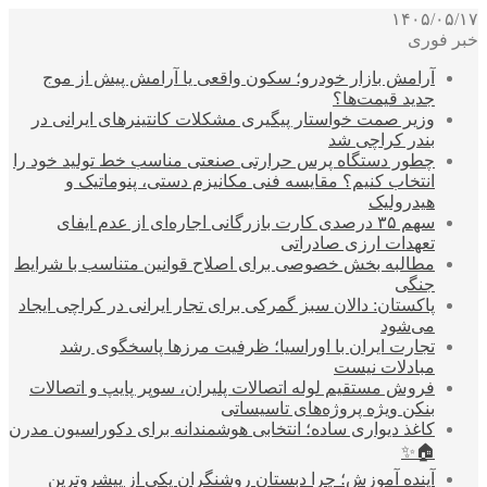
۱۴۰۵/۰۵/۱۷
خبر فوری
آرامش بازار خودرو؛ سکون واقعی یا آرامش پیش از موج
جدید قیمت‌ها؟
وزیر صمت خواستار پیگیری مشکلات کانتینرهای ایرانی در
بندر کراچی شد
چطور دستگاه پرس حرارتی صنعتی مناسب خط تولید خود را
انتخاب کنیم؟ مقایسه فنی مکانیزم دستی، پنوماتیک و
هیدرولیک
سهم ۳۵ درصدی کارت بازرگانی اجاره‌ای از عدم ایفای
تعهدات ارزی صادراتی
مطالبه بخش خصوصی برای اصلاح قوانین متناسب با شرایط
جنگی
پاکستان: دالان سبز گمرکی برای تجار ایرانی در کراچی ایجاد
می‌شود
تجارت ایران با اوراسیا؛ ظرفیت مرزها پاسخگوی رشد
مبادلات نیست
فروش مستقیم لوله اتصالات پلیران، سوپر پایپ و اتصالات
بنکن ویژه پروژه‌های تاسیساتی
کاغذ دیواری ساده؛ انتخابی هوشمندانه برای دکوراسیون مدرن
🏠✨
آینده آموزش؛ چرا دبستان روشنگران یکی از پیشروترین