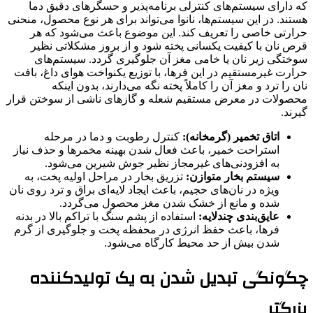
که دارای سیستم‌های کنترلی برنامه‌پذیر و حسگرهای دقیق دما
هستند. در این سیستم‌ها، نانوا می‌تواند برای هر نوع محصول، منحنی
حرارتی خاصی را تعریف کند. این موضوع باعث می‌شود که هر
قرص نان با کیفیت یکسانی پخته شود و از بروز مشکلاتی نظیر
سوختگی زیر نان یا خامی مغز آن جلوگیری گردد. سیستم‌های
حرارت غیرمستقیم در این فرها، با توزیع یکنواخت هوای داغ، بافت
نان را ترد و مغز آن را کاملاً پخته نگه می‌دارند، بدون اینکه
محصولات در معرض مستقیم شعله و گازهای ناشی از سوختن قرار
گیرند.
اتاق تخمیر (گرمخانه):
کنترل رطوبت و دما در مرحله
استراحت خمیر، باعث فعال شدن بهینه مخمرها و حذف نیاز
به افزودنی‌های غیرمجاز نظیر جوش شیرین می‌شود.
سیستم بخار متوازن:
تزریق بخار در مراحل اولیه پخت، به
ویژه در نان‌های حجیم، باعث ایجاد لایه‌ای براق و ترد روی نان
شده و مانع از خشک شدن مغز محصول می‌گردد.
عایق‌بندی چندلایه:
استفاده از پشم سنگ با تراکم بالا در بدنه
فرها، باعث حفظ انرژی در محفظه پخت و جلوگیری از گرم
شدن بیش از حد محیط کارگاه می‌شود.
چگونگی تبدیل شدن به یک تولیدکننده
بزرگتر