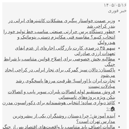
۱۴۰۵/۰۵/۱۶
خبر فوری
وزیر صمت خواستار پیگیری مشکلات کانتینرهای ایرانی در
بندر کراچی شد
چطور دستگاه پرس حرارتی صنعتی مناسب خط تولید خود را
انتخاب کنیم؟ مقایسه فنی مکانیزم دستی، پنوماتیک و
هیدرولیک
سهم ۳۵ درصدی کارت بازرگانی اجاره‌ای از عدم ایفای
تعهدات ارزی صادراتی
مطالبه بخش خصوصی برای اصلاح قوانین متناسب با شرایط
جنگی
پاکستان: دالان سبز گمرکی برای تجار ایرانی در کراچی ایجاد
می‌شود
تجارت ایران با اوراسیا؛ ظرفیت مرزها پاسخگوی رشد
مبادلات نیست
فروش مستقیم لوله اتصالات پلیران، سوپر پایپ و اتصالات
بنکن ویژه پروژه‌های تاسیساتی
کاغذ دیواری ساده؛ انتخابی هوشمندانه برای دکوراسیون مدرن
🏠✨
آینده آموزش؛ چرا دبستان روشنگران یکی از پیشروترین
مدارس تهران است؟
مالیات اصناف باید متناسب با واقعیت‌های اقتصاد پس از جنگ