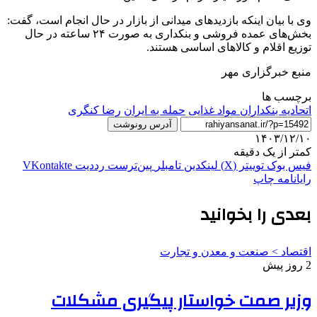
وی با بیان اینکه بازدیدهای میدانی از بازار در حال انجام است، گفت:
بخش‌های عمده فروشی و بنکداری به صورت ۲۴ ساعته در حال
توزیع اقلام و کالاهای اساسی هستند.
منبع خبرگزاری مهر
برچسب ها
اتحادیه بنکداران مواد غذایی
حمله به ایران
رضا کنگری
آدرس رونوشت
۱۴۰۳/۱۲/۱۰
کمتر از یک دقیقه
فیس بوک
توییتر (X)
لینکدین
‫تامبلر
‫پین‌ترست
‫رددیت
‫VKontakte
رایانامه
چاپ
بعدی را بخوانید
اقتصاد > صنعت و معدن و تجارت
2 روز پیش
وزیر صمت خواستار پیگیری مشکلات