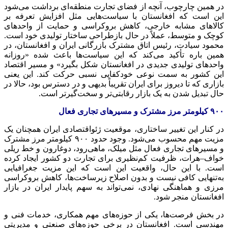
در همین چارچوب، آنچه از فضای تجارت منطقه‌ای برداشت می‌شود
این است که افغانستان با سیاست‌هایی مثل افزایش تعرفه بر
کالاهای مشابه خارجی، کاهش بروکراسی و حمایت از واحدهای
کوچک و متوسط، عملاً در حال بازطراحی ساختار تولیدی خود است.
محمود سیادت، رئیس اتاق مشترک بازرگانی ایران و افغانستان، در
همین باره تأکید می‌کند که این سیاست‌ها باعث شده «روزانه
واحدهای تولیدی جدیدی در افغانستان شکل بگیرد» و مسیر اقتصاد
این کشور به سمت نوعی خودکفایی نسبی حرکت کند. این یعنی
بازاری که تا دیروز برای ایران تقریباً بدیهی و در دسترس بود، حالا در
حال تبدیل شدن به یک بازار رقابتی‌تر و سخت‌گیرتر است.
۹۰۰ کیلومتر مرز مشترک و مسیرهای تجاری فعال
در کنار این تغییر ساختاری، موقعیت ژئواقتصادی ایران همچنان یک
مزیت مهم محسوب می‌شود. وجود حدود ۹۰۰ کیلومتر مرز مشترک
و مسیرهای تجاری فعال مثل میلک، ماهی‌رود، دوغارون و خط ریلی
خواف–هرات، ظرفیت کم‌نظیری برای تجارت دو کشور ایجاد کرده
است. با این حال، واقعیت این است که این مزیت جغرافیایی
به‌تنهایی کافی نیست و بدون اصلاح زیرساخت‌ها، کاهش بروکراسی
مرزی و هماهنگی نهادی، نمی‌تواند به سهم پایدار ایران در بازار
افغانستان منجر شود.
در بخش فرصت‌ها، یکی از حوزه‌های مهم همکاری، خدمات فنی و
مهندسی است. افغانستان در برخی حوزه‌های صنعتی و مدیریتی