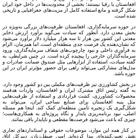
افغانستان یا رقبا نیستند؛ بخشی از محدودیت‌ها در داخل خود ایران
شکل گرفته و مانع استفاده کامل از مزیت‌های جغرافیایی و تاریخی
شده است.
در حوزه سرمایه‌گذاری، افغانستان ظرفیت‌های بزرگی به‌ویژه در
بخش معدن دارد. آنطور که سیادت می‌گوید برآورد ارزش ذخایر
معدنی این کشور بین هزار تا سه هزار میلیارد دلار برآورد می‌شود
که نشان‌دهنده یک فرصت جدی منطقه‌ای است. اما همزمان، الزام
به فرآوری داخلی و نبود چارچوب‌های شفاف سرمایه‌گذاری، ورود
سرمایه‌گذاران خارجی را پیچیده کرده است. در چنین شرایطی، به
گفته سیادت، استفاده از ابزارهایی مثل صندوق ضمانت صادرات و
مدل‌های مشارکتی می‌تواند راهی برای حضور مؤثرتر ایران در این
حوزه باشد.
در بخش کشاورزی نیز ظرفیت‌های مکملی بین دو کشور وجود دارد.
به گفته رئیس اتاق مشترک ایران و افغانستان، واردات هدفمند
محصولات کشاورزی، کشت قراردادی و استفاده از ظرفیت‌هایی
مثل پنبه افغانستان برای صنایع نساجی ایران، می‌تواند به
شکل‌گیری یک زنجیره تأمین منطقه‌ای کمک کند. اینجا هم مسئله
اصلی، نبود برنامه‌ریزی پایدار و نگاه پروژه‌ای به همکاری‌هاست؛
چیزی که باعث می‌شود فرصت‌ها مقطعی و ناپایدار باقی بمانند.
در کنار همه این موارد، موضوعات حقوقی و استانداردهای تجاری
نقش تعیین‌کننده‌ای پیدا کرده‌اند. امین صیقل‌زنان، دبیرکل اتاق