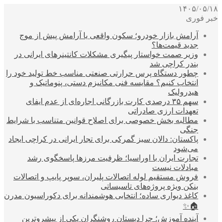
۱۴۰۵/۰۵/۱۸
خبر فوری
آرامش بازار خودرو؛ سکون واقعی یا آرامش پیش از موج
جدید قیمت‌ها؟
وزیر صمت خواستار پیگیری مشکلات کانتینرهای ایرانی در
بندر کراچی شد
چطور دستگاه پرس حرارتی صنعتی مناسب خط تولید خود را
انتخاب کنیم؟ مقایسه فنی مکانیزم دستی، پنوماتیک و
هیدرولیک
سهم ۳۵ درصدی کارت بازرگانی اجاره‌ای از عدم ایفای
تعهدات ارزی صادراتی
مطالبه بخش خصوصی برای اصلاح قوانین متناسب با شرایط
جنگی
پاکستان: دالان سبز گمرکی برای تجار ایرانی در کراچی ایجاد
می‌شود
تجارت ایران با اوراسیا؛ ظرفیت مرزها پاسخگوی رشد
مبادلات نیست
فروش مستقیم لوله اتصالات پلیران، سوپر پایپ و اتصالات
بنکن ویژه پروژه‌های تاسیساتی
کاغذ دیواری ساده؛ انتخابی هوشمندانه برای دکوراسیون مدرن
🏠✨
آینده آموزش؛ چرا دبستان روشنگران یکی از پیشروترین