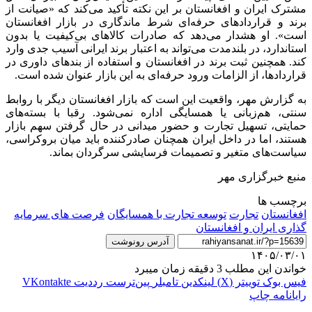
مشترک ایران و افغانستان بر این نکته تأکید می‌کند که «صیانت از
برند و قراردادهای حرفه‌ای شرط ماندگاری در بازار افغانستان
است». او هشدار می‌دهد که صادرات کالاهای بی‌کیفیت یا بدون
استاندارد، در بلندمدت می‌تواند به اعتبار برند ایرانی آسیب جدی وارد
کند. همچنین ثبت برند در افغانستان و استفاده از بندهای داوری در
قراردادها، از الزامات ورود حرفه‌ای به این بازار عنوان شده است.
به گزارش مهر، واقعیت این است که بازار افغانستان دیگر با روابط
سنتی، هم‌زبانی یا همسایگی اداره نمی‌شود. رقبا با بسته‌های
حمایتی، تسهیل تجارت و حضور میدانی در حال گرفتن سهم بازار
هستند، اما در داخل ایران همچنان صادرکننده باید میان بروکراسی،
سیاست‌های متغیر و تصمیمات فرسایشی سرگردان بماند.
منبع خبرگزاری مهر
برچسب ها
افغانستان
تجارت
توسعه تجارت با همسایگان
فرصت های سرمایه
گذاری ایران و افغانستان
آدرس رونوشت
۱۴۰۵/۰۳/۰۱
خواندن این مطلب 3 دقیقه زمان میبرد
فیس بوک
توییتر (X)
لینکدین
‫تامبلر
‫پین‌ترست
‫رددیت
‫VKontakte
رایانامه
چاپ