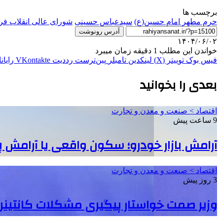
برچسب ها
حرم مطهر امام حسین(ع)
سیدعباس حسینی
شورای عالی انقلاب فر
آدرس رونوشت
۱۴۰۴/۰۶/۰۲
خواندن این مطلب 1 دقیقه زمان میبرد
فیس بوک
توییتر (X)
لینکدین
‫تامبلر
‫پین‌ترست
‫رددیت
‫VKontakte
رایان
بعدی را بخوانید
اقتصاد > صنعت و معدن و تجارت
9 ساعت پیش
آرامش بازار خودرو؛ سکون واقعی یا آرامش 
اقتصاد > صنعت و معدن و تجارت
3 روز پیش
وزیر صمت خواستار پیگیری مشکلات کانتینرها