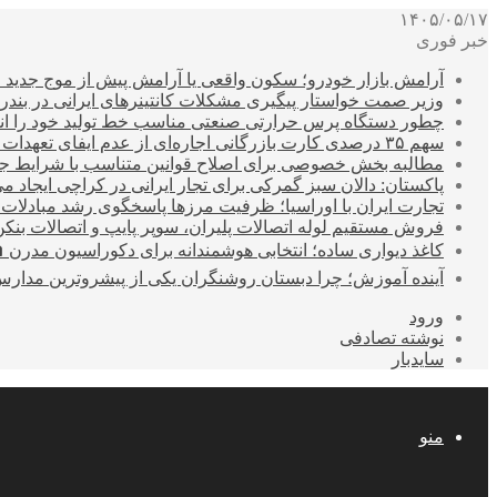
۱۴۰۵/۰۵/۱۷
خبر فوری
آرامش بازار خودرو؛ سکون واقعی یا آرامش پیش از موج جدید 
وزیر صمت خواستار پیگیری مشکلات کانتینرهای ایرانی در بند
چطور دستگاه پرس حرارتی صنعتی مناسب خط تولید خود را انتخ
سهم ۳۵ درصدی کارت بازرگانی اجاره‌ای از عدم ایفای تعهدات ارزی صادراتی
مطالبه بخش خصوصی برای اصلاح قوانین متناسب با شرایط ج
پاکستان: دالان سبز گمرکی برای تجار ایرانی در کراچی ایجاد م
تجارت ایران با اوراسیا؛ ظرفیت مرزها پاسخگوی رشد مبادلات
فروش مستقیم لوله اتصالات پلیران، سوپر پایپ و اتصالات بنکن
کاغذ دیواری ساده؛ انتخابی هوشمندانه برای دکوراسیون مدرن 
آینده آموزش؛ چرا دبستان روشنگران یکی از پیشروترین مدار
ورود
نوشته تصادفی
سایدبار
منو