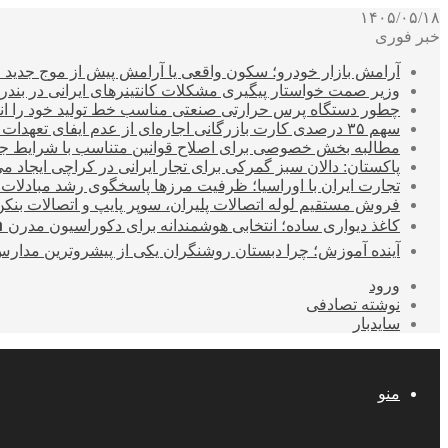
۱۴۰۵/۰۵/۱۸
خبر فوری
آرامش بازار خودرو؛ سکون واقعی یا آرامش پیش از موج جدید 
وزیر صمت خواستار پیگیری مشکلات کانتینرهای ایرانی در بند
چطور دستگاه پرس حرارتی صنعتی مناسب خط تولید خود را انتخ
سهم ۳۵ درصدی کارت بازرگانی اجاره‌ای از عدم ایفای تعهدات ارزی صادراتی
مطالبه بخش خصوصی برای اصلاح قوانین متناسب با شرایط ج
پاکستان: دالان سبز گمرکی برای تجار ایرانی در کراچی ایجاد م
تجارت ایران با اوراسیا؛ ظرفیت مرزها پاسخگوی رشد مبادلات
فروش مستقیم لوله اتصالات پلیران، سوپر پایپ و اتصالات بنکن
کاغذ دیواری ساده؛ انتخابی هوشمندانه برای دکوراسیون مدرن 
آینده آموزش؛ چرا دبستان روشنگران یکی از پیشروترین مدار
ورود
نوشته تصادفی
سایدبار
منو