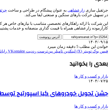
جرثقیل سازی
زارعشاهی
به عنوان پیشگام در طراحی و ساخت
جرثق
در تسهیل حرکت بارهای سنگین و صنعتی ایفا می‌کند.
این شرکت با ارائه راهکارهای تخصصی متناسب با نیازهای خاص هر کارگ
کارآزموده زارعشاهی همراه با قیمت‌ گذاری منصفانه و خدمات پشتیبان
آدرس رونوشت
۱۴۰۴/۰۹/۱۵
خواندن این مطلب 5 دقیقه زمان میبرد
فیس بوک
توییتر (X)
لینکدین
‫تامبلر
‫پین‌ترست
‫رددیت
‫VKontakte
رایان
بعدی را بخوانید
بازار و کسب و کار ها
۱۴۰۴/۰۷/۲۵
جشن تحویل خودروهای کیا اسپورتیج توسط 
بازار و کسب و کار ها