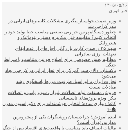
۱۴۰۵/۰۵/۱۶
خبر فوری
وزیر صمت خواستار پیگیری مشکلات کانتینرهای ایرانی در
بندر کراچی شد
چطور دستگاه پرس حرارتی صنعتی مناسب خط تولید خود را
انتخاب کنیم؟ مقایسه فنی مکانیزم دستی، پنوماتیک و
هیدرولیک
سهم ۳۵ درصدی کارت بازرگانی اجاره‌ای از عدم ایفای
تعهدات ارزی صادراتی
مطالبه بخش خصوصی برای اصلاح قوانین متناسب با شرایط
جنگی
پاکستان: دالان سبز گمرکی برای تجار ایرانی در کراچی ایجاد
می‌شود
تجارت ایران با اوراسیا؛ ظرفیت مرزها پاسخگوی رشد
مبادلات نیست
فروش مستقیم لوله اتصالات پلیران، سوپر پایپ و اتصالات
بنکن ویژه پروژه‌های تاسیساتی
کاغذ دیواری ساده؛ انتخابی هوشمندانه برای دکوراسیون مدرن
🏠✨
آینده آموزش؛ چرا دبستان روشنگران یکی از پیشروترین
مدارس تهران است؟
مالیات اصناف باید متناسب با واقعیت‌های اقتصاد پس از جنگ