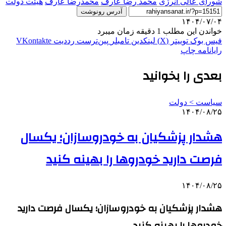
شورای عالی انرژی
محمد رضا عارف
محمدرضا عارف
هیئت دولت
آدرس رونوشت
۱۴۰۴/۰۷/۰۴
خواندن این مطلب 1 دقیقه زمان میبرد
فیس بوک
توییتر (X)
لینکدین
‫تامبلر
‫پین‌ترست
‫رددیت
‫VKontakte
رایانامه
چاپ
بعدی را بخوانید
سیاست > دولت
۱۴۰۴/۰۸/۲۵
هشدار پزشکیان به خودروسازان؛ یکسال
فرصت دارید خودروها را بهینه کنید
۱۴۰۴/۰۸/۲۵
هشدار پزشکیان به خودروسازان؛ یکسال فرصت دارید
خودروها را بهینه کنید