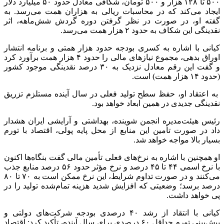
۵۰۰ تا ۱۲۸ هزار و ۵۰۰ تومان، شکافی معادل حدود ۵۰ میلیارد دلار
ایجاد می‌کند که در محاسبات ریالی به هزاران همت می‌رسد. به
گفته او، در صورت در نظر گرفتن دوره گردش شش‌ماهه، اثر
نقدینگی این شکاف به حدود ۲ هزار همت می‌رسد.
کیانی با اشاره به کسری بودجه حدود هزار همتی و برنامه انتشار
اوراق بدهی، مجموع نیازهای مالی را حدود ۴ هزار همت برآورد کرد
و گفت این رقم معادل نزدیک به ۳۰ درصد نقدینگی موجود کشور
(حدود ۱۴ هزار همت) است.
به اعتقاد او، حفظ سطح تولید فعلی در سال آینده مستلزم تزریق
نقدینگی جدیدی در همین ابعاد خواهد بود.
رئیس هیئت‌مدیره انجمن شوینده، بهداشتی و آرایشی ایران هشدار
داد در صورت تأمین این منابع از محل پایه پولی، اقتصاد با تورم
بسیار بالا مواجه خواهد شد.
او همچنین با اشاره به نرخ‌های فعلی تأمین مالی گفت بنگاه‌ها اکنون
با نرخ اسمی ۴۴ تا ۴۵ درصد و نرخ مؤثر حدود ۵۶ درصد منابع جذب
می‌کنند و در صورت تداوم شرایط، این نرخ ممکن است به ۷۰ تا ۸۰
درصد برسد؛ وضعیتی که افزایش شدید هزینه تمام‌شده تولید را در
پی خواهد داشت.
کیانی با انتقاد از رشد ۴۰ درصدی بودجه شرکت‌های دولتی و
پیش‌بینی تورم حداقل ۶۰ درصدی برای سال آینده، تأکید کرد: اقتصاد