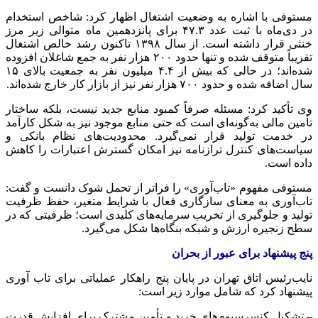
مستوفی با اشاره به وضعیت اشتغال اظهار کرد: شاخص استخدام
در دی‌ماه با ثبت عدد ۴۷.۳ برای پانزدهمین ماه متوالی زیر مرز
خنثی قرار داشته است. از سال ۱۳۹۸ تاکنون رشد خالص اشتغال
تقریباً متوقف شده و تنها حدود ۲۰۰ هزار نفر به جمع شاغلان افزوده
شده‌اند؛ در حالی که بیش از ۴.۴ میلیون نفر به جمعیت بالای ۱۵
سال اضافه شده و حدود ۷۰۰ هزار نفر نیز از بازار کار خارج شده‌اند.
وی تأکید کرد: مسئله صرفاً کمبود منابع جدید نیست، بلکه ساختار
تأمین مالی به‌گونه‌ای است که حتی منابع موجود نیز به شکل کارآمد
در خدمت تولید قرار نمی‌گیرد. محدودیت‌های نظام بانکی و
سیاست‌های کنترل ترازنامه نیز امکان گسترش اعتبارات را کاهش
داده است.
مستوفی مفهوم «تاب‌آوری» را فراتر از تحمل شوک دانست و گفت:
تاب‌آوری به معنای سازگاری فعال با شرایط متغیر، حفظ ظرفیت
تولید و جلوگیری از تخریب سرمایه‌های کلیدی است؛ ظرفیتی که در
سطح زنجیره ارزش و شبکه بنگاه‌ها شکل می‌گیرد.
پنج پیشنهاد برای عبور از بحران
نایب‌رئیس اتاق تهران در پایان پنج راهکار عملیاتی برای تاب آوری
پیشنهاد کرد که شامل موارد زیر است:
– تشکیل کنسرسیوم‌های خرید و تأمین مشترک برای افزایش قدرت