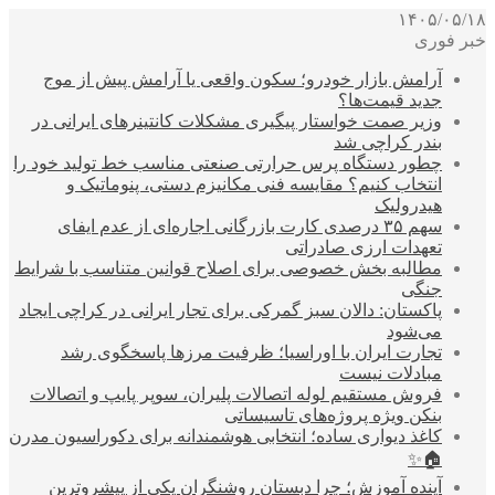
۱۴۰۵/۰۵/۱۸
خبر فوری
آرامش بازار خودرو؛ سکون واقعی یا آرامش پیش از موج
جدید قیمت‌ها؟
وزیر صمت خواستار پیگیری مشکلات کانتینرهای ایرانی در
بندر کراچی شد
چطور دستگاه پرس حرارتی صنعتی مناسب خط تولید خود را
انتخاب کنیم؟ مقایسه فنی مکانیزم دستی، پنوماتیک و
هیدرولیک
سهم ۳۵ درصدی کارت بازرگانی اجاره‌ای از عدم ایفای
تعهدات ارزی صادراتی
مطالبه بخش خصوصی برای اصلاح قوانین متناسب با شرایط
جنگی
پاکستان: دالان سبز گمرکی برای تجار ایرانی در کراچی ایجاد
می‌شود
تجارت ایران با اوراسیا؛ ظرفیت مرزها پاسخگوی رشد
مبادلات نیست
فروش مستقیم لوله اتصالات پلیران، سوپر پایپ و اتصالات
بنکن ویژه پروژه‌های تاسیساتی
کاغذ دیواری ساده؛ انتخابی هوشمندانه برای دکوراسیون مدرن
🏠✨
آینده آموزش؛ چرا دبستان روشنگران یکی از پیشروترین