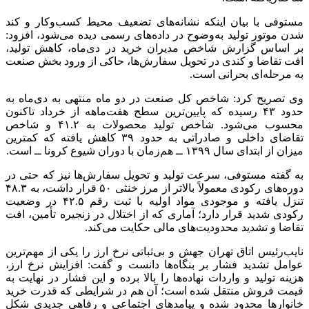
مستوفی با بیان اینکه نشانه‌های تضعیف محیط کسب‌وکار و کند
شدن موتور تولید به‌وضوح در داده‌های رسمی دیده می‌شود، افزود:
بر اساس گزارش شاخص مدیران خرید در دی‌ماه، کاهش تولید،
افت تقاضا و کندی در تحویل سفارش‌ها، حاکی از ورود بخش صنعت
به مرحله‌ای بحرانی است.
وی تصریح کرد: شاخص کل صنعت در دو ماه منتهی به دی‌ماه به
حدود ۴۳ رسیده که پایین‌ترین سطح هفت‌ماهه از خرداد تاکنون
محسوب می‌شود. شاخص تولید محصولات به ۴۱.۲ و شاخص
تقاضای داخلی و صادراتی به حدود ۳۹ کاهش یافته که کمترین
میزان از ابتدای سال ۱۳۹۹ ــ هم‌زمان با دوران شیوع کرونا ــ است.
به گفته مستوفی، سرعت تولید و تحویل سفارش‌ها نیز که حتی در
دوره‌های رکودی معمولاً بالاتر از مرز خنثی ۵۰ قرار داشت، به ۴۸.۳
تنزل یافته و موجودی مواد اولیه با ثبت رقم ۴۲.۵ در وضعیت
رکودی شدید قرار دارد؛ آماری که از اختلال در زنجیره تأمین، افت
تقاضا و تشدید محدودیت‌های مالی حکایت می‌کند.
نایب‌رئیس اتاق تهران جهش و بی‌ثباتی نرخ ارز را یکی از مهم‌ترین
عوامل تشدید فشار بر بنگاه‌ها دانست و گفت: افزایش نرخ ارز،
هزینه تولید و واردات نهاده‌ها را بالا برده و این فشار در نهایت به
قیمت فروش منتقل شده است؛ آن هم در شرایطی که قدرت خرید
خانوارها محدود شده و پیامدهای اجتماعی و رفاهی جدیدی شکل