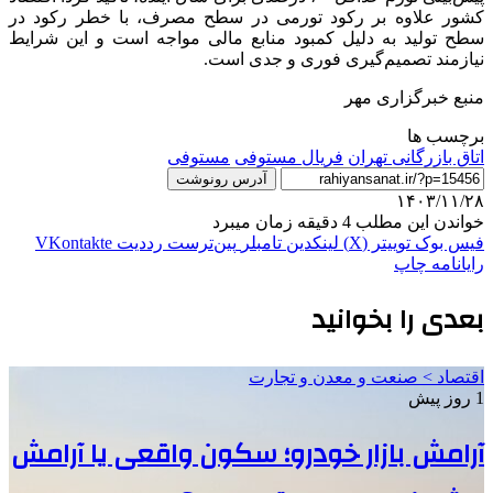
کشور علاوه بر رکود تورمی در سطح مصرف، با خطر رکود در
سطح تولید به دلیل کمبود منابع مالی مواجه است و این شرایط
نیازمند تصمیم‌گیری فوری و جدی است.
منبع خبرگزاری مهر
برچسب ها
اتاق بازرگانی تهران
فریال مستوفی
مستوفی
آدرس رونوشت
۱۴۰۳/۱۱/۲۸
خواندن این مطلب 4 دقیقه زمان میبرد
فیس بوک
توییتر (X)
لینکدین
‫تامبلر
‫پین‌ترست
‫رددیت
‫VKontakte
رایانامه
چاپ
بعدی را بخوانید
اقتصاد > صنعت و معدن و تجارت
1 روز پیش
آرامش بازار خودرو؛ سکون واقعی یا آرامش