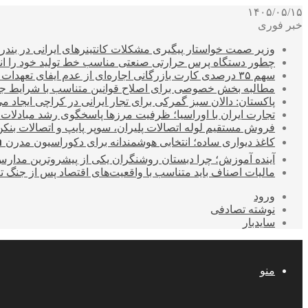
۱۴۰۵/۰۵/۱۵
خبر فوری
وزیر صمت خواستار پیگیری مشکلات کانتینرهای ایرانی در بند
چطور دستگاه پرس حرارتی صنعتی مناسب خط تولید خود را انتخ
سهم ۳۵ درصدی کارت بازرگانی اجاره‌ای از عدم ایفای تعهدات ارزی صادراتی
مطالبه بخش خصوصی برای اصلاح قوانین متناسب با شرایط ج
پاکستان: دالان سبز گمرکی برای تجار ایرانی در کراچی ایجاد م
تجارت ایران با اوراسیا؛ ظرفیت مرزها پاسخگوی رشد مبادلات
فروش مستقیم لوله اتصالات پلیران، سوپر پایپ و اتصالات بنکن
کاغذ دیواری ساده؛ انتخابی هوشمندانه برای دکوراسیون مدرن 
آینده آموزش؛ چرا دبستان روشنگران یکی از پیشروترین مدار
مالیات اصناف باید متناسب با واقعیت‌های اقتصاد پس از جنگ ت
ورود
نوشته تصادفی
سایدبار
منو