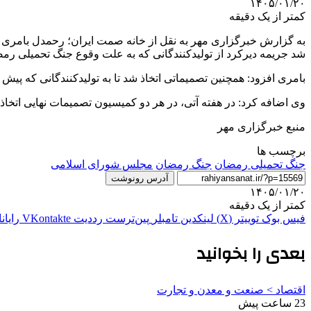
۱۴۰۵/۰۱/۲۰
کمتر از یک دقیقه
به گزارش خبرگزاری مهر به نقل از خانه صمت ایران؛ رحمدل بامری
شد جریمه دیرکرد از تولیدکنندگانی که به علت وقوع جنگ تحمیلی رمضان
بامری افزود: همچنین تصمیماتی اتخاذ شد تا به تولیدکنندگانی که پی
وی اضافه کرد: در هفته آتی، در هر دو کمیسیون تصمیمات نهایی اتخاذ
منبع خبرگزاری مهر
برچسب ها
جنگ تحمیلی رمضان
جنگ رمضان
مجلس شورای اسلامی
آدرس رونوشت
۱۴۰۵/۰۱/۲۰
کمتر از یک دقیقه
فیس بوک
توییتر (X)
لینکدین
‫تامبلر
‫پین‌ترست
‫رددیت
‫VKontakte
رایان
بعدی را بخوانید
اقتصاد > صنعت و معدن و تجارت
23 ساعت پیش