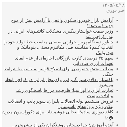
۱۴۰۵/۰۵/۱۸
خبر فوری
آرامش بازار خودرو؛ سکون واقعی یا آرامش پیش از موج
جدید قیمت‌ها؟
وزیر صمت خواستار پیگیری مشکلات کانتینرهای ایرانی در
بندر کراچی شد
چطور دستگاه پرس حرارتی صنعتی مناسب خط تولید خود را
انتخاب کنیم؟ مقایسه فنی مکانیزم دستی، پنوماتیک و
هیدرولیک
سهم ۳۵ درصدی کارت بازرگانی اجاره‌ای از عدم ایفای
تعهدات ارزی صادراتی
مطالبه بخش خصوصی برای اصلاح قوانین متناسب با شرایط
جنگی
پاکستان: دالان سبز گمرکی برای تجار ایرانی در کراچی ایجاد
می‌شود
تجارت ایران با اوراسیا؛ ظرفیت مرزها پاسخگوی رشد
مبادلات نیست
فروش مستقیم لوله اتصالات پلیران، سوپر پایپ و اتصالات
بنکن ویژه پروژه‌های تاسیساتی
کاغذ دیواری ساده؛ انتخابی هوشمندانه برای دکوراسیون مدرن
🏠✨
آینده آموزش؛ چرا دبستان روشنگران یکی از پیشروترین