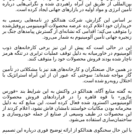
بین‌المللی از طریق این آبراه راهبردی شده و نگرانی‌هایی درباره
تأمین انرژی و مواد اولیه در بازارهای جهانی ایجاد کرده است.
بر اساس این گزارش، شرکت هندالکو در نامه‌هایی رسمی به
خریداران خود اعلام کرده عرضه محصولات آلومینیومی پروفیل‌شده
را متوقف می‌کند؛ اقدامی که نشانه‌ای از گسترش پیامدهای جنگ بر
زنجیره جهانی تأمین آلومینیوم به شمار می‌رود.
این در حالی است که پیش از این نیز برخی کارخانه‌های ذوب
آلومینیوم در خاورمیانه به دلیل توقف عملیات ترابری در تنگه هرمز
ناچار شده بودند فروش محصولات خود را متوقف کنند.
در همین حال صنعتگران و کارخانه‌های هند نیز با مشکلاتی در تأمین
گاز مواجه شده‌اند؛ سوختی که عبور آن از این آبراه استراتژیک با
اختلال روبه‌رو شده است.
به گفته منابع آگاه، هندالکو در واکنش به این شرایط بند «فورس
ماژور» یا قوه قاهره را در قراردادهای فروش محصولات
آلومینیومی اکسترود شده فعال کرده است. این منابع که به دلیل
محرمانه بودن مکاتبات خواستند نامشان فاش نشود، اعلام کردند از
این محصولات در طیف وسیعی از صنایع از جمله خودروسازی و
ساختمان‌سازی استفاده می‌شود.
با این حال سخنگوی هندالکو از ارائه توضیح فوری درباره این تصمیم