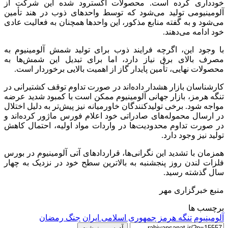
خودداری کرده است. محصولات اکسترود شده این شرکت از
آلومینیومی تولید می‌شود که توسط واحدهای ذوب در هند تأمین
می‌شود و به گفته منابع مذکور، این واحدها همچنان به فعالیت عادی
خود ادامه می‌دهند.
با وجود این، اگرچه فرایند ذوب برای تولید شمش آلومینیوم به
مصرف بالای برق نیاز دارد، اما برای تبدیل این شمش‌ها به
محصولات نهایی، تأمین پایدار گاز از اهمیت بالایی برخوردار است.
کارشناسان بازار هشدار داده‌اند در صورت تداوم توقف کشتیرانی در
تنگه هرمز، بازار جهانی آلومینیوم ممکن است با کمبود شدید عرضه
مواجه شود. برخی تولیدکنندگان خاورمیانه نیز پیش‌تر به دلیل اختلال
در ارسال محموله‌های صادراتی خود اعلام فورس ماژور کرده‌اند و
در صورت تداوم محدودیت‌ها در واردات مواد اولیه، احتمال کاهش
تولید نیز وجود دارد.
همزمان با تشدید این نگرانی‌ها، قراردادهای آتی آلومینیوم در بورس
فلزات لندن روز پنجشنبه به بالاترین سطح خود در نزدیک به چهار
سال گذشته رسید.
منبع خبرگزاری مهر
برچسب ها
آلومینیوم
تنگه هرمز
جمهوری اسلامی ایران
جنگ رمضان
آدرس رونوشت