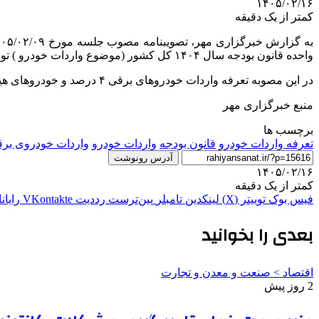
۱۴۰۵/۰۲/۱۶
کمتر از یک دقیقه
واحده قانون بودجه سال ۱۴۰۴ کل کشور (موضوع واردات خودرو ) توسط معاون اول رئیس جمهور ابلاغ شد.
در این مصوبه تعرفه واردات خودروهای برقی ۴ درصد و خودروهای هیبریدی پلاگین ۱۵ درصد تعیین شده است.
منبع خبرگزاری مهر
برچسب ها
تعرفه واردات خودرو
قانون بودجه
واردات خودرو
واردات خودروی بر
آدرس رونوشت
۱۴۰۵/۰۲/۱۶
کمتر از یک دقیقه
فیس بوک
توییتر (X)
لینکدین
‫تامبلر
‫پین‌ترست
‫رددیت
‫VKontakte
رایان
بعدی را بخوانید
اقتصاد > صنعت و معدن و تجارت
2 روز پیش