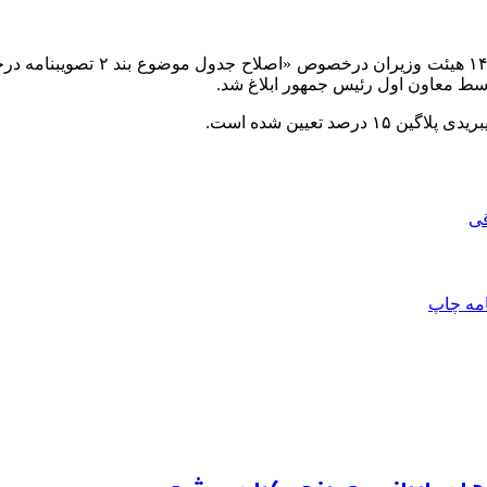
قی
امه
چاپ