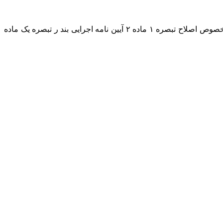
به گزارش خبرگزاری مهر، تصویبنامه مصوب جلسه مورخ ۱۴۰۵/۰۲/۰۹ هیئت وزیران درخصوص «اصلاح جدول موضوع بند ۲ تصویبنامه درخصوص اصلاح تبصره ۱ ماده ۲ آیین نامه اجرایی بند ر تبصره یک ماده