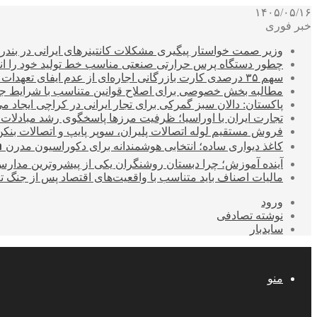
۱۴۰۵/۰۵/۱۶
خبر فوری
وزیر صمت خواستار پیگیری مشکلات کانتینرهای ایرانی در بند
چطور دستگاه پرس حرارتی صنعتی مناسب خط تولید خود را انتخ
سهم ۳۵ درصدی کارت بازرگانی اجاره‌ای از عدم ایفای تعهدات ارزی صادراتی
مطالبه بخش خصوصی برای اصلاح قوانین متناسب با شرایط ج
پاکستان: دالان سبز گمرکی برای تجار ایرانی در کراچی ایجاد م
تجارت ایران با اوراسیا؛ ظرفیت مرزها پاسخگوی رشد مبادلات
فروش مستقیم لوله اتصالات پلیران، سوپر پایپ و اتصالات بنکن
کاغذ دیواری ساده؛ انتخابی هوشمندانه برای دکوراسیون مدرن 
آینده آموزش؛ چرا دبستان روشنگران یکی از پیشروترین مدار
مالیات اصناف باید متناسب با واقعیت‌های اقتصاد پس از جنگ ت
ورود
نوشته تصادفی
سایدبار
منو