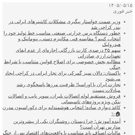
۱۴۰۵/۰۵/۱۵
خبر فوری
وزیر صمت خواستار پیگیری مشکلات کانتینرهای ایرانی در
بندر کراچی شد
چطور دستگاه پرس حرارتی صنعتی مناسب خط تولید خود را
انتخاب کنیم؟ مقایسه فنی مکانیزم دستی، پنوماتیک و
هیدرولیک
سهم ۳۵ درصدی کارت بازرگانی اجاره‌ای از عدم ایفای
تعهدات ارزی صادراتی
مطالبه بخش خصوصی برای اصلاح قوانین متناسب با شرایط
جنگی
پاکستان: دالان سبز گمرکی برای تجار ایرانی در کراچی ایجاد
می‌شود
تجارت ایران با اوراسیا؛ ظرفیت مرزها پاسخگوی رشد
مبادلات نیست
فروش مستقیم لوله اتصالات پلیران، سوپر پایپ و اتصالات
بنکن ویژه پروژه‌های تاسیساتی
کاغذ دیواری ساده؛ انتخابی هوشمندانه برای دکوراسیون مدرن
🏠✨
آینده آموزش؛ چرا دبستان روشنگران یکی از پیشروترین
مدارس تهران است؟
مالیات اصناف باید متناسب با واقعیت‌های اقتصاد پس از جنگ