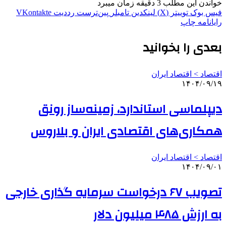
خواندن این مطلب 3 دقیقه زمان میبرد
فیس بوک
توییتر (X)
لینکدین
‫تامبلر
‫پین‌ترست
‫رددیت
‫VKontakte
رایانامه
چاپ
بعدی را بخوانید
اقتصاد > اقتصاد ایران
۱۴۰۴/۰۹/۱۹
دیپلماسی استاندارد، زمینه‌ساز رونق
همکاری‌های اقتصادی ایران و بلاروس
اقتصاد > اقتصاد ایران
۱۴۰۴/۰۹/۰۱
تصویب ۶۷ درخواست سرمایه گذاری خارجی
به ارزش ۴۸۵ میلیون دلار