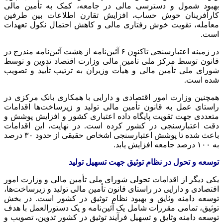
بهبود شمول و دسترسی مالی در جامعه، کمک به تأمین مالی
کارآفرینان خوش حساب، افزایش تقارن اطلاعات بین طرفین
معامله، تقویت خوش رفتاری مالی و کاهش احتمال
نکول
تعهدات
است.
در زمینه اعتبارسنجی تاکنون ۶ آئین‌نامه از هشت آئین‌نامه مندرج در
قانون توسط مرکز ملی تأمین مالی وزارت اقتصاد تدوین و توسط
شورای ملی تأمین مالی و هیأت وزیران به ترتیب تأیید و تصویب
شده است.
همچنین وزارت امور اقتصادی و دارایی با همکاری بانک مرکزی در
راستای عمل به قانون تأمین مالی تولید و زیرساخت‌ها اقدامات
متعددی جهت تقویت پایگاه داده اعتباری کشور و افزایش پوشش و
دقت اعتبارسنجی در کشور کرده است. در نهایت، این اقدامات
باعث شده تا پوشش اعتبارسنجی اشخاص حقیقی از حدود ۳۰ درصد
به ۱۰۰ درصد جامعه افزایش یابد.
توسعه و تحول در نظام توثیق جهت تسهیل تولید
یکی دیگر از اقدامات تحولی شورای ملی تأمین مالی و وزارت امور
اقتصادی و دارایی در راستای قانون تأمین مالی تولید و زیرساخت‌ها،
توسعه دامنه
وثایق
و بهبود نظام
توثیق
در کشور است. در بخش
توثیق
، تمامی مقررات شامل یک آئین‌نامه و یک دستورالعمل با هدف
توسعه دامنه
وثایق
و تسهیل فرآیند
توثیق
در کشور تدوین، تصویب و