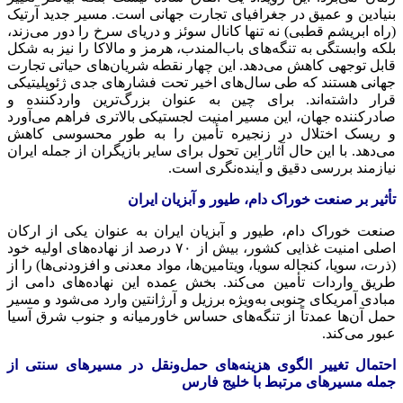
بنیادین و عمیق در جغرافیای تجارت جهانی است. مسیر جدید آرتیک
(راه ابریشم قطبی) نه تنها کانال سوئز و دریای سرخ را دور می‌زند،
بلکه وابستگی به تنگه‌های باب‌المندب، هرمز و مالاکا را نیز به شکل
قابل توجهی کاهش می‌دهد. این چهار نقطه شریان‌های حیاتی تجارت
جهانی هستند که طی سال‌های اخیر تحت فشارهای جدی ژئوپلیتیکی
قرار داشته‌اند. برای چین به عنوان بزرگ‌ترین واردکننده و
صادرکننده جهان، این مسیر امنیت لجستیکی بالاتری فراهم می‌آورد
و ریسک اختلال در زنجیره تأمین را به طور محسوسی کاهش
می‌دهد. با این حال آثار این تحول برای سایر بازیگران از جمله ایران
نیازمند بررسی دقیق و آینده‌نگری است.
تأثیر بر صنعت خوراک دام، طیور و آبزیان ایران
صنعت خوراک دام، طیور و آبزیان ایران به عنوان یکی از ارکان
اصلی امنیت غذایی کشور، بیش از ۷۰ درصد از نهاده‌های اولیه خود
(ذرت، سویا، کنجاله سویا، ویتامین‌ها، مواد معدنی و افزودنی‌ها) را از
طریق واردات تأمین می‌کند. بخش عمده این نهاده‌های دامی از
مبادی آمریکای جنوبی به‌ویژه برزیل و آرژانتین وارد می‌شود و مسیر
حمل آن‌ها عمدتاً از تنگه‌های حساس خاورمیانه و جنوب شرق آسیا
عبور می‌کند.
احتمال تغییر الگوی هزینه‌های حمل‌ونقل در مسیرهای سنتی از
جمله مسیرهای مرتبط با خلیج فارس