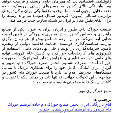
ژئوپلیتیکی-اقتصادی دید که همزمان حاوی ریسک و فرصت خواهد
بود. وابستگی بالای کشور به مسیرهای دریایی پرریسک، نقطه
ضعف قابل توجهی است؛ اما موقعیت ژئوپلتیکی ایران و کریدورهای
ترانزیتی شمالی (به‌ویژه کریدور شمال-جنوب) می‌تواند زمینه را
برای ایفای نقش فعال‌تر ایران در شبکه تجارت جدید فراهم کند.
صنعت خوراک دام، طیور و آبزیان ایران به عنوان یکی از صنایع
راهبردی و حساس کشور، نقش محوری و پررنگی در تأمین امنیت
غذایی ایفا می‌کند. در این برهه حساس بیش از هر زمان دیگری
نیازمند سیاست‌گذاری هوشمند، حمایت هدفمند دولتی از زنجیره
تأمین، سرمایه‌گذاری در تولید داخلی نهاده‌های دامی، استفاده از
تکنولوژی های کارخانجات خوراک دام، کاهش خام فروشی نهاده
های دامی، توسعه فناوری و افزایش ذخایر استراتژیک با محوریت
خوراک آماده مصرف هستیم. انجمن صنایع خوراک دام، طیور و
آبزیان ایران آمادگی کامل خود را برای همکاری نزدیک با تمامی
دستگاه‌های ذی‌ربط اعلام می‌دارد تا صنعت خوراک دام کشور در
مواجهه با این تحولات جهانی، نه تنها تاب‌آور بماند، بلکه با تقویت و
کاهش ریسک‌ها به موقعیتی شایسته تر دست یابد.
منبع خبرگزاری مهر
برچسب ها
اتاق بازرگانی ایران
انجمن صنایع خوراک دام
جاده ابریشم
خوراک
دام
کریدور راه ابریشم
کریدور شمال_جنوب