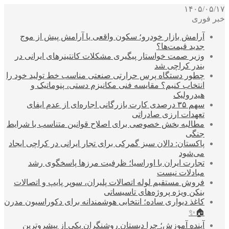
۱۴۰۵/۰۵/۱۷
خبر فوری
آرامش بازار خودرو؛ سکون واقعی یا آرامش پیش از موج
جدید قیمت‌ها؟
وزیر صمت خواستار پیگیری مشکلات کانتینرهای ایرانی در
بندر کراچی شد
چطور دستگاه پرس حرارتی صنعتی مناسب خط تولید خود را
انتخاب کنیم؟ مقایسه فنی مکانیزم دستی، پنوماتیک و
هیدرولیک
سهم ۳۵ درصدی کارت بازرگانی اجاره‌ای از عدم ایفای
تعهدات ارزی صادراتی
مطالبه بخش خصوصی برای اصلاح قوانین متناسب با شرایط
جنگی
پاکستان: دالان سبز گمرکی برای تجار ایرانی در کراچی ایجاد
می‌شود
تجارت ایران با اوراسیا؛ ظرفیت مرزها پاسخگوی رشد
مبادلات نیست
فروش مستقیم لوله اتصالات پلیران، سوپر پایپ و اتصالات
بنکن ویژه پروژه‌های تاسیساتی
کاغذ دیواری ساده؛ انتخابی هوشمندانه برای دکوراسیون مدرن
🏠✨
آینده آموزش؛ چرا دبستان روشنگران یکی از پیشروترین