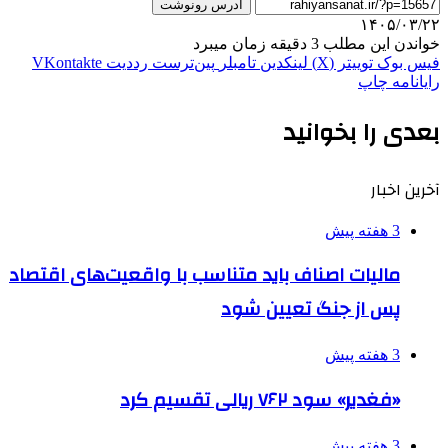
آدرس رونوشت
۱۴۰۵/۰۳/۲۲
خواندن این مطلب 3 دقیقه زمان میبرد
فیس بوک
توییتر (X)
لینکدین
‫تامبلر
‫پین‌ترست
‫رددیت
‫VKontakte
رایانامه
چاپ
بعدی را بخوانید
آخرین اخبار
3 هفته پیش
مالیات اصناف باید متناسب با واقعیت‌های اقتصاد
پس از جنگ تعیین شود
3 هفته پیش
«فغدیر» سود ۷۶۲ ریالی تقسیم کرد
3 هفته پیش