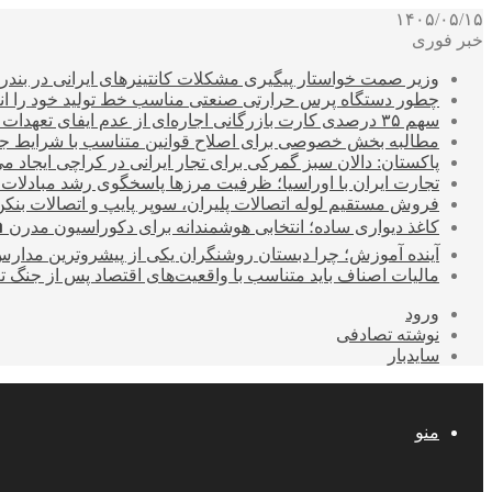
۱۴۰۵/۰۵/۱۵
خبر فوری
وزیر صمت خواستار پیگیری مشکلات کانتینرهای ایرانی در بند
چطور دستگاه پرس حرارتی صنعتی مناسب خط تولید خود را انتخ
سهم ۳۵ درصدی کارت بازرگانی اجاره‌ای از عدم ایفای تعهدات ارزی صادراتی
مطالبه بخش خصوصی برای اصلاح قوانین متناسب با شرایط ج
پاکستان: دالان سبز گمرکی برای تجار ایرانی در کراچی ایجاد م
تجارت ایران با اوراسیا؛ ظرفیت مرزها پاسخگوی رشد مبادلات
فروش مستقیم لوله اتصالات پلیران، سوپر پایپ و اتصالات بنکن
کاغذ دیواری ساده؛ انتخابی هوشمندانه برای دکوراسیون مدرن 
آینده آموزش؛ چرا دبستان روشنگران یکی از پیشروترین مدار
مالیات اصناف باید متناسب با واقعیت‌های اقتصاد پس از جنگ ت
ورود
نوشته تصادفی
سایدبار
منو