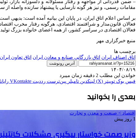
– ضمن قدردانی از مواجهه و رفتار مسئولانه و دلسوزانه بازار، تو
مقامات رسمی، و نیز هر گونه نارسایی یا پیشنهاد سازنده واصله از سو
بر اساس اعلام اتاق ایران، در پایان این بیانیه آمده است: بدیهی
فعالان قانون‌مدار و شرافتمند اقتصادی، هرگونه رفتار مخرب اقتصادی
فعالان اقتصادی در سراسر کشور، از همه اعضای خانواده بزرگ تولید،
منبع خبرگزاری مهر
برچسب ها
اتاق اصناف ایران
اتاق بازرگانی صنایع و معادن ایران
اتاق تعاون ایران
آدرس رونوشت
۱۴۰۴/۰۸/۱۹
خواندن این مطلب 2 دقیقه زمان میبرد
فیس بوک
توییتر (X)
لینکدین
‫تامبلر
‫پین‌ترست
‫رددیت
‫VKontakte
رایان
بعدی را بخوانید
اقتصاد > صنعت و معدن و تجارت
1 روز پیش
وزیر صمت خواستار پیگیری مشکلات کانتینرها