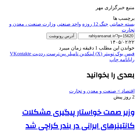
منبع خبرگزاری مهر
برچسب ها
بسته حمایتی
جنگ 12 روزه
واحد صنعتی
وزارت صنعت ، معدن و
تجارت
آدرس رونوشت
۱۴۰۵/۰۲/۲۲
خواندن این مطلب 1 دقیقه زمان میبرد
فیس بوک
توییتر (X)
لینکدین
‫تامبلر
‫پین‌ترست
‫رددیت
‫VKontakte
رایانامه
چاپ
بعدی را بخوانید
اقتصاد > صنعت و معدن و تجارت
2 روز پیش
وزیر صمت خواستار پیگیری مشکلات
کانتینرهای ایرانی در بندر کراچی شد