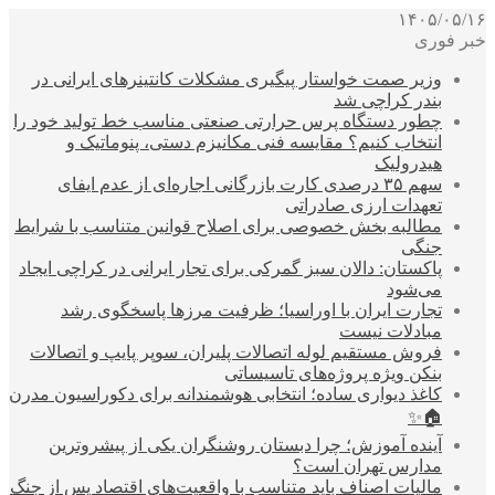
۱۴۰۵/۰۵/۱۶
خبر فوری
وزیر صمت خواستار پیگیری مشکلات کانتینرهای ایرانی در
بندر کراچی شد
چطور دستگاه پرس حرارتی صنعتی مناسب خط تولید خود را
انتخاب کنیم؟ مقایسه فنی مکانیزم دستی، پنوماتیک و
هیدرولیک
سهم ۳۵ درصدی کارت بازرگانی اجاره‌ای از عدم ایفای
تعهدات ارزی صادراتی
مطالبه بخش خصوصی برای اصلاح قوانین متناسب با شرایط
جنگی
پاکستان: دالان سبز گمرکی برای تجار ایرانی در کراچی ایجاد
می‌شود
تجارت ایران با اوراسیا؛ ظرفیت مرزها پاسخگوی رشد
مبادلات نیست
فروش مستقیم لوله اتصالات پلیران، سوپر پایپ و اتصالات
بنکن ویژه پروژه‌های تاسیساتی
کاغذ دیواری ساده؛ انتخابی هوشمندانه برای دکوراسیون مدرن
🏠✨
آینده آموزش؛ چرا دبستان روشنگران یکی از پیشروترین
مدارس تهران است؟
مالیات اصناف باید متناسب با واقعیت‌های اقتصاد پس از جنگ