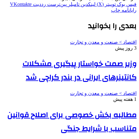
فیس بوک
توییتر (X)
لینکدین
‫تامبلر
‫پین‌ترست
‫رددیت
‫VKontakte
رایانامه
چاپ
بعدی را بخوانید
اقتصاد > صنعت و معدن و تجارت
3 روز پیش
وزیر صمت خواستار پیگیری مشکلات
کانتینرهای ایرانی در بندر کراچی شد
اقتصاد > صنعت و معدن و تجارت
1 هفته پیش
مطالبه بخش خصوصی برای اصلاح قوانین
متناسب با شرایط جنگی