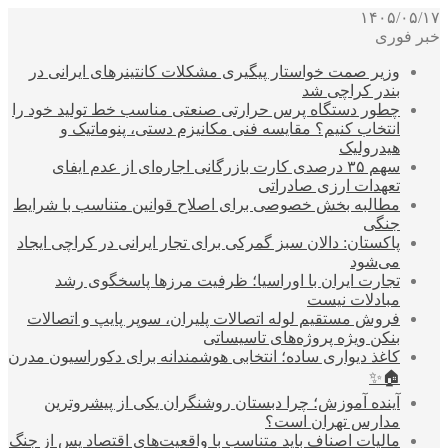
۱۴۰۵/۰۵/۱۷
خبر فوری
وزیر صمت خواستار پیگیری مشکلات کانتینرهای ایرانی در
بندر کراچی شد
چطور دستگاه پرس حرارتی صنعتی مناسب خط تولید خود را
انتخاب کنیم؟ مقایسه فنی مکانیزم دستی، پنوماتیک و
هیدرولیک
سهم ۳۵ درصدی کارت بازرگانی اجاره‌ای از عدم ایفای
تعهدات ارزی صادراتی
مطالبه بخش خصوصی برای اصلاح قوانین متناسب با شرایط
جنگی
پاکستان: دالان سبز گمرکی برای تجار ایرانی در کراچی ایجاد
می‌شود
تجارت ایران با اوراسیا؛ ظرفیت مرزها پاسخگوی رشد
مبادلات نیست
فروش مستقیم لوله اتصالات پلیران، سوپر پایپ و اتصالات
بنکن ویژه پروژه‌های تاسیساتی
کاغذ دیواری ساده؛ انتخابی هوشمندانه برای دکوراسیون مدرن
🏠✨
آینده آموزش؛ چرا دبستان روشنگران یکی از پیشروترین
مدارس تهران است؟
مالیات اصناف باید متناسب با واقعیت‌های اقتصاد پس از جنگ