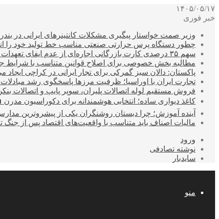
۱۴۰۵/۰۵/۱۷
خبر فوری
وزیر صمت خواستار پیگیری مشکلات کانتینرهای ایرانی در بند
چطور دستگاه پرس حرارتی صنعتی مناسب خط تولید خود را انتخ
سهم ۳۵ درصدی کارت بازرگانی اجاره‌ای از عدم ایفای تعهدات ارزی صادراتی
مطالبه بخش خصوصی برای اصلاح قوانین متناسب با شرایط ج
پاکستان: دالان سبز گمرکی برای تجار ایرانی در کراچی ایجاد م
تجارت ایران با اوراسیا؛ ظرفیت مرزها پاسخگوی رشد مبادلات
فروش مستقیم لوله اتصالات پلیران، سوپر پایپ و اتصالات بنکن
کاغذ دیواری ساده؛ انتخابی هوشمندانه برای دکوراسیون مدرن 
آینده آموزش؛ چرا دبستان روشنگران یکی از پیشروترین مدار
مالیات اصناف باید متناسب با واقعیت‌های اقتصاد پس از جنگ ت
ورود
نوشته تصادفی
سایدبار
منو