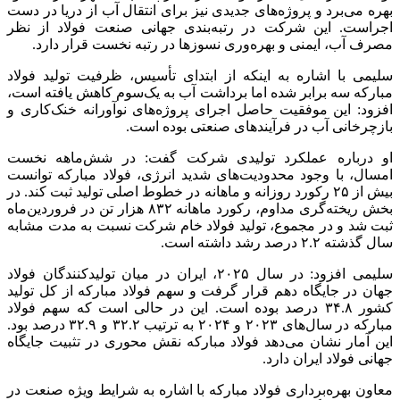
بهره می‌برد و پروژه‌های جدیدی نیز برای انتقال آب از دریا در دست
اجراست. این شرکت در رتبه‌بندی جهانی صنعت فولاد از نظر
مصرف آب، ایمنی و بهره‌وری نسوزها در رتبه نخست قرار دارد.
سلیمی با اشاره به اینکه از ابتدای تأسیس، ظرفیت تولید فولاد
مبارکه سه برابر شده اما برداشت آب به یک‌سوم کاهش یافته است،
افزود: این موفقیت حاصل اجرای پروژه‌های نوآورانه خنک‌کاری و
بازچرخانی آب در فرآیندهای صنعتی بوده است.
او درباره عملکرد تولیدی شرکت گفت: در شش‌ماهه نخست
امسال، با وجود محدودیت‌های شدید انرژی، فولاد مبارکه توانست
بیش از ۲۵ رکورد روزانه و ماهانه در خطوط اصلی تولید ثبت کند. در
بخش ریخته‌گری مداوم، رکورد ماهانه ۸۳۲ هزار تن در فروردین‌ماه
ثبت شد و در مجموع، تولید فولاد خام شرکت نسبت به مدت مشابه
سال گذشته ۲.۲ درصد رشد داشته است.
سلیمی افزود: در سال ۲۰۲۵، ایران در میان تولیدکنندگان فولاد
جهان در جایگاه دهم قرار گرفت و سهم فولاد مبارکه از کل تولید
کشور ۳۴.۸ درصد بوده است. این در حالی است که سهم فولاد
مبارکه در سال‌های ۲۰۲۳ و ۲۰۲۴ به ترتیب ۳۲.۲ و ۳۲.۹ درصد بود.
این آمار نشان می‌دهد فولاد مبارکه نقش محوری در تثبیت جایگاه
جهانی فولاد ایران دارد.
معاون بهره‌برداری فولاد مبارکه با اشاره به شرایط ویژه صنعت در