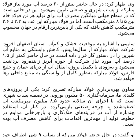
وی اظهار کرد: در حال حاضر بیش از ۶۰ درصد آب مورد نیاز فولاد
مبارکه از پساب شهری و صنعتی تأمین می‌شود. این در حالی است
که در سطح جهانی میانگین مصرف آب برای تولید هر تن فولاد خام
بین ۵ تا ۸ مترمکعب است، اما در فولاد مبارکه این عدد به ۲.۲ تا ۲.۶
مترمکعب کاهش یافته که یکی از پایین‌ترین ارقام در جهان محسوب
می‌شود.
سلیمی با اشاره به موقعیت خشک و کم‌آب استان اصفهان افزود:
شرکت فولاد مبارکه از سال‌ها پیش، کاهش وابستگی به منابع آب
شیرین را در دستور کار قرار داده است. در حال حاضر کمتر از ۱.۵
درصد آب مورد نیاز شرکت از حوزه آبریز زاینده‌رود برداشت
می‌شود و به‌زودی با تکمیل پروژه انتقال آب از دریای عمان و خلیج
فارس، فولاد مبارکه به‌طور کامل از وابستگی به منابع داخلی رها
خواهد شد.
معاون بهره‌برداری فولاد مبارکه تصریح کرد: یکی از پروژه‌های
کلیدی ما، سرمایه‌گذاری ۵۰ میلیون یورویی در تصفیه پساب شهری
است که با اجرای آن سالانه حدود ۸.۵ میلیون مترمکعب آب
تصفیه‌شده به چرخه صنعتی بازمی‌گردد. در کنار آن، استفاده
چندباره از آب در فرآیندهای خنک‌کاری و بازچرخانی مداوم در
خطوط تولید از مهم‌ترین اقدامات برای کاهش مصرف آب بوده
است.
او گفت: در حال حاضر فولاد مبارکه از پساب ۹ شهر اطراف خود