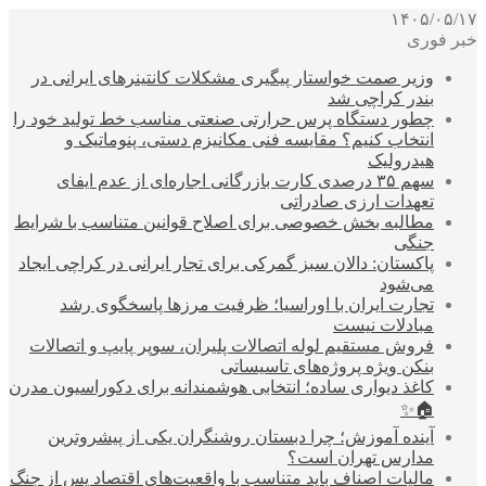
۱۴۰۵/۰۵/۱۷
خبر فوری
وزیر صمت خواستار پیگیری مشکلات کانتینرهای ایرانی در
بندر کراچی شد
چطور دستگاه پرس حرارتی صنعتی مناسب خط تولید خود را
انتخاب کنیم؟ مقایسه فنی مکانیزم دستی، پنوماتیک و
هیدرولیک
سهم ۳۵ درصدی کارت بازرگانی اجاره‌ای از عدم ایفای
تعهدات ارزی صادراتی
مطالبه بخش خصوصی برای اصلاح قوانین متناسب با شرایط
جنگی
پاکستان: دالان سبز گمرکی برای تجار ایرانی در کراچی ایجاد
می‌شود
تجارت ایران با اوراسیا؛ ظرفیت مرزها پاسخگوی رشد
مبادلات نیست
فروش مستقیم لوله اتصالات پلیران، سوپر پایپ و اتصالات
بنکن ویژه پروژه‌های تاسیساتی
کاغذ دیواری ساده؛ انتخابی هوشمندانه برای دکوراسیون مدرن
🏠✨
آینده آموزش؛ چرا دبستان روشنگران یکی از پیشروترین
مدارس تهران است؟
مالیات اصناف باید متناسب با واقعیت‌های اقتصاد پس از جنگ