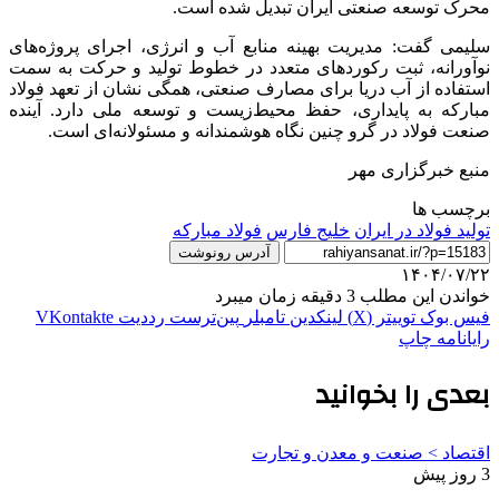
محرک توسعه صنعتی ایران تبدیل شده است.
سلیمی گفت: مدیریت بهینه منابع آب و انرژی، اجرای پروژه‌های
نوآورانه، ثبت رکوردهای متعدد در خطوط تولید و حرکت به سمت
استفاده از آب دریا برای مصارف صنعتی، همگی نشان از تعهد فولاد
مبارکه به پایداری، حفظ محیط‌زیست و توسعه ملی دارد. آینده
صنعت فولاد در گرو چنین نگاه هوشمندانه و مسئولانه‌ای است.
منبع خبرگزاری مهر
برچسب ها
تولید فولاد در ایران
خلیج فارس
فولاد مبارکه
آدرس رونوشت
۱۴۰۴/۰۷/۲۲
خواندن این مطلب 3 دقیقه زمان میبرد
فیس بوک
توییتر (X)
لینکدین
‫تامبلر
‫پین‌ترست
‫رددیت
‫VKontakte
رایانامه
چاپ
بعدی را بخوانید
اقتصاد > صنعت و معدن و تجارت
3 روز پیش