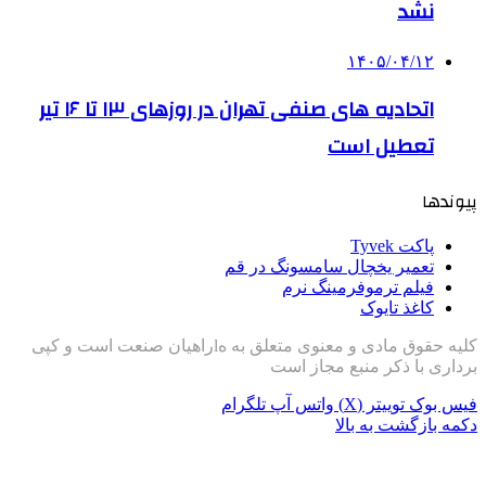
نشد
۱۴۰۵/۰۴/۱۲
اتحادیه های صنفی تهران در روزهای ۱۳ تا ۱۶ تیر
تعطیل است
پیوندها
پاکت Tyvek
تعمیر یخچال سامسونگ در قم
فیلم ترموفرمینگ نرم
کاغذ تایوک
کلیه حقوق مادی و معنوی متعلق به هlراهیان صنعت است و کپی
برداری با ذکر منبع مجاز است
فیس بوک
توییتر (X)
واتس آپ
تلگرام
دکمه بازگشت به بالا