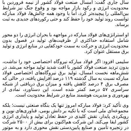
سال جاری گفت: امسال صنعت فولاد کشور از نیمه فروردین با
محدودیت انرژی و رکود بازار مواجه بود و وقوع جنگ نیز شرایط
بین‌المللی را پیچیده‌تر کرد، اما با وجود همه چالش‌ها، فولاد مبارکه
توانست روند تولید خود را حفظ کند و حتی رکوردهای جدیدی به ثبت
برساند.
او استراتژی‌های فولاد مبارکه در مواجهه با بحران انرژی را دو محور
شامل استفاده حداکثری از ظرفیت‌های تولید در فصول بدون
محدودیت انرژی و حرکت به سمت خودکفایی در منابع انرژی و تولید
برق مستقل عنوان کرد.
سلیمی افزود: اگر فولاد مبارکه نیروگاه اختصاصی خود را نداشت،
بدون تردید صنعت فولاد کشور با افت شدید تولید مواجه می‌شد. در
شش‌ماهه نخست امسال، تولید برق نیروگاه‌های اختصاصی فولاد
مبارکه نسبت به سال گذشته ۱۱۹ درصد افزایش یافته، در حالی که
مصرف برق ۴ درصد کاهش یافته و میزان برق دریافتی از شبکه
سراسری ۵۷ درصد کمتر شده است. این دستاورد، نمادی از
بهره‌وری و مدیریت هوشمند منابع در شرایط محدودیت است.
وی تأکید کرد: فولاد مبارکه امروز تنها یک بنگاه صنعتی نیست؛ بلکه
مجموعه‌ای ملی است که با تکیه بر دانش بومی، فناوری‌های نوین و
رویکردی پایدار، نقش کلیدی در حفظ تعادل تولید و پایداری انرژی
کشور ایفا می‌کند. این شرکت هم‌اکنون برای بیش از ۲۵۰۰ شرکت
در زنجیره تأمین و صنایع پایین‌دستی نقش محوری دارد و به موتور